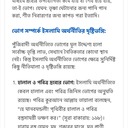
মাধ্যমে দ্রব্যের উপযোগিতা কমে যায় বা শেষ হয়ে যায়,
তা-ই ভোগ। যেমন: তৃষ্ণা মেটানোর জন্য পানি পান
করা, শীত নিবারণের জন্য কাপড় পরা ইত্যাদি।
ভোগ সম্পর্কে ইসলামি অর্থনীতির দৃষ্টিভঙ্গি:
পুঁজিবাদী অর্থনীতিতে ভোগের মূল উদ্দেশ্য হলো
সর্বোচ্চ তৃপ্তি লাভ, সেখানে নৈতিকতার কোনো স্থান
নেই। কিন্তু ইসলামি অর্থনীতিতে ভোগের ক্ষেত্রে সুনির্দিষ্ট
কিছু নীতিমালা ও দৃষ্টিভঙ্গি রয়েছে:
হালাল ও পবিত্র দ্রব্যের ভোগ:
ইসলামি অর্থনীতিতে
কেবল হালাল এবং পবিত্র জিনিস ভোগের অনুমতি
রয়েছে। পবিত্র কুরআনে আল্লাহ তায়ালা বলেছেন,
“হে মানবমন্ডলী! পৃথিবীর হালাল ও পবিত্র
বস্তুসামগ্রী ভক্ষণ কর।” (সূরা বাকারাহ: ১৬৮)।
হারাম বস্তু যেমন: মদ, শূকরের মাংস, মৃত প্রাণী