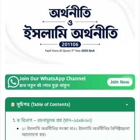
Join Our WhatsApp Channel
×
Join Now
দ্রুত নতুন বই পেতে যুক্ত থাকুন
সূচিপত্র (Table of Contents)
ক বিভাগ — রচনামূলক প্রশ্ন (মান—১৫x৪=৬০)
১। ইসলামি অর্থনীতির সংজ্ঞা দাও। ইসলামি অর্থনীতির বৈশিষ্ট্যগুলো
আলোচনা কর।