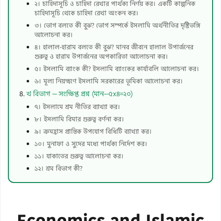
২। চাহিদাসূচি ও চাহিদা রেখার পার্থক্য নির্ণয় কর। একটি কাল্পনিক
চাহিদাসূচি থেকে চাহিদা রেখা অংকন কর।
৩। ভোগ বলতে কী বুঝ? ভোগ সম্পর্কে ইসলামি অর্থনীতির দৃষ্টিভঙ্গি
আলোচনা কর।
৪। হালাল-হারাম বলতে কী বুঝ? মানব জীবনে হালাল উপার্জনের
গুরুত্ব ও হারাম উপার্জনের অপকারিতা আলোচনা কর।
৫। ইসলামি ব্যাংক কী? ইসলামি ব্যাংকের কার্যাবলি আলোচনা কর।
৬। মূল্য নিয়ন্ত্রণে ইসলামি সরকারের ভূমিকা আলোচনা কর।
খ বিভাগ — সংক্ষিপ্ত প্রশ্ন (মান—৫x৪=২০)
৭। ইসলামে শ্রম নীতির ব্যাখ্যা কর।
৮। ইসলামি বিমার গুরুত্ব বর্ণনা কর।
৯। ক্রমহ্রাস প্রান্তিক উপযোগ বিধিটি ব্যাখ্যা কর।
১০। মুনাফা ও সুদের মধ্যে পার্থক্য নির্দেশ কর।
১১। যাকাতের গুরুত্ব আলোচনা কর।
১২। শ্রম বিভাগ কী?
Economics and Islamic