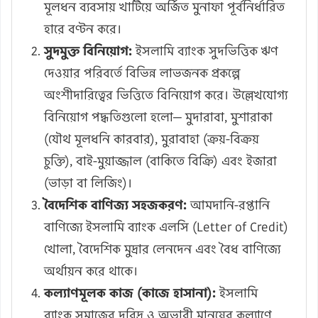
মূলধন ব্যবসায় খাটিয়ে অর্জিত মুনাফা পূর্বনির্ধারিত
হারে বণ্টন করে।
সুদমুক্ত বিনিয়োগ:
ইসলামি ব্যাংক সুদভিত্তিক ঋণ
দেওয়ার পরিবর্তে বিভিন্ন লাভজনক প্রকল্পে
অংশীদারিত্বের ভিত্তিতে বিনিয়োগ করে। উল্লেখযোগ্য
বিনিয়োগ পদ্ধতিগুলো হলো— মুদারাবা, মুশারাকা
(যৌথ মূলধনি কারবার), মুরাবাহা (ক্রয়-বিক্রয়
চুক্তি), বাই-মুয়াজ্জাল (বাকিতে বিক্রি) এবং ইজারা
(ভাড়া বা লিজিং)।
বৈদেশিক বাণিজ্য সহজকরণ:
আমদানি-রপ্তানি
বাণিজ্যে ইসলামি ব্যাংক এলসি (Letter of Credit)
খোলা, বৈদেশিক মুদ্রার লেনদেন এবং বৈধ বাণিজ্যে
অর্থায়ন করে থাকে।
কল্যাণমূলক কাজ (কাজে হাসানা):
ইসলামি
ব্যাংক সমাজের দরিদ্র ও অভাবী মানুষের কল্যাণে