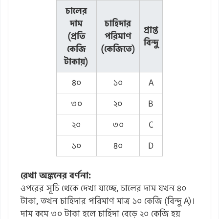
চালের
দাম
চাহিদার
প্রাপ্ত
(প্রতি
পরিমাণ
বিন্দু
কেজি
(কেজিতে)
টাকায়)
৪০
১০
A
৩০
২০
B
২০
৩০
C
১০
৪০
D
রেখা অঙ্কনের বর্ণনা:
ওপরের সূচি থেকে দেখা যাচ্ছে, চালের দাম যখন ৪০
টাকা, তখন চাহিদার পরিমাণ মাত্র ১০ কেজি (বিন্দু A)।
দাম কমে ৩০ টাকা হলে চাহিদা বেড়ে ২০ কেজি হয়