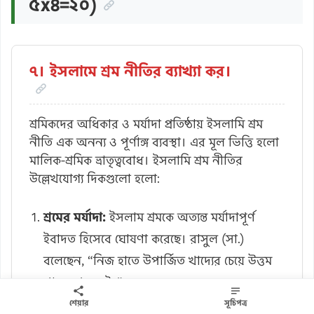
৫x৪=২০)
৭। ইসলামে শ্রম নীতির ব্যাখ্যা কর।
শ্রমিকদের অধিকার ও মর্যাদা প্রতিষ্ঠায় ইসলামি শ্রম
নীতি এক অনন্য ও পূর্ণাঙ্গ ব্যবস্থা। এর মূল ভিত্তি হলো
মালিক-শ্রমিক ভ্রাতৃত্ববোধ। ইসলামি শ্রম নীতির
উল্লেখযোগ্য দিকগুলো হলো:
শ্রমের মর্যাদা:
ইসলাম শ্রমকে অত্যন্ত মর্যাদাপূর্ণ
ইবাদত হিসেবে ঘোষণা করেছে। রাসুল (সা.)
বলেছেন, “নিজ হাতে উপার্জিত খাদ্যের চেয়ে উত্তম
খাদ্য আর নেই।”
মালিক-শ্রমিক সম্পর্ক:
ইসলামি অর্থনীতিতে মালিক
শেয়ার
সূচিপত্র