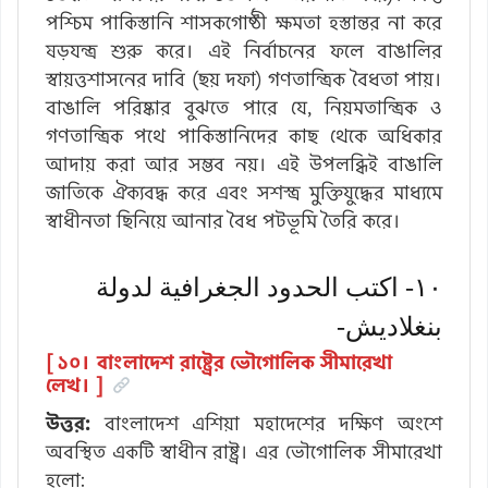
পশ্চিম পাকিস্তানি শাসকগোষ্ঠী ক্ষমতা হস্তান্তর না করে
ষড়যন্ত্র শুরু করে। এই নির্বাচনের ফলে বাঙালির
স্বায়ত্তশাসনের দাবি (ছয় দফা) গণতান্ত্রিক বৈধতা পায়।
বাঙালি পরিষ্কার বুঝতে পারে যে, নিয়মতান্ত্রিক ও
গণতান্ত্রিক পথে পাকিস্তানিদের কাছ থেকে অধিকার
আদায় করা আর সম্ভব নয়। এই উপলব্ধিই বাঙালি
জাতিকে ঐক্যবদ্ধ করে এবং সশস্ত্র মুক্তিযুদ্ধের মাধ্যমে
স্বাধীনতা ছিনিয়ে আনার বৈধ পটভূমি তৈরি করে।
۱۰- اكتب الحدود الجغرافية لدولة
بنغلاديش-
[ ১০। বাংলাদেশ রাষ্ট্রের ভৌগোলিক সীমারেখা
লেখ। ]
উত্তর:
বাংলাদেশ এশিয়া মহাদেশের দক্ষিণ অংশে
অবস্থিত একটি স্বাধীন রাষ্ট্র। এর ভৌগোলিক সীমারেখা
হলো: