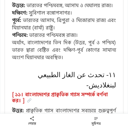
উত্তরে:
ভারতের পশ্চিমবঙ্গ, আসাম ও মেঘালয় রাজ্য।
দক্ষিণে:
সুবিশাল বঙ্গোপসাগর।
পূর্বে:
ভারতের আসাম, ত্রিপুরা ও মিজোরাম রাজ্য এবং
মিয়ানমার (বার্মা) রাষ্ট্র।
পশ্চিমে:
ভারতের পশ্চিমবঙ্গ রাজ্য।
অর্থাৎ, বাংলাদেশের তিন দিক (উত্তর, পূর্ব ও পশ্চিম)
ভারত দ্বারা বেষ্টিত এবং দক্ষিণ-পূর্ব কোণের সামান্য
অংশে মিয়ানমার অবস্থিত।
۱۱- تحدث عن الغاز الطبيعي
لبنغلاديش-
[ ১১। বাংলাদেশের প্রাকৃতিক গ্যাস সম্পর্কে বর্ণনা
কর। ]
উত্তর:
প্রাকৃতিক গ্যাস বাংলাদেশের সবচেয়ে গুরুত্বপূর্ণ
এবং মূল্যবান খনিজ ও জ্বালানি সম্পদ। এটি দেশের
শেয়ার
সূচিপত্র
শিল্পের প্রধান চালিকাশক্তি। দেশে এ পর্যন্ত ২৯টির বেশি