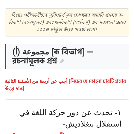
বিঃদ্রঃ পরীক্ষার্থীদের সুবিধার্থে মূল প্রশ্নপত্রের আরবি প্রশ্নসহ ক-
বিভাগ (রচনামূলক) এবং খ-বিভাগ (সংক্ষিপ্ত) এর সবগুলো প্রশ্নের
১০০% নির্ভুল উত্তর দেওয়া হলো।
مجموعة (أ) [ক বিভাগ] —
রচনামূলক প্রশ্ন
أجب عن أربعة من الأسئلة التالية [নিচের যে কোনো চারটি প্রশ্নের
উত্তর দাও]
۱- تحدث عن دور حركة اللغة في
استقلال بنغلاديش-