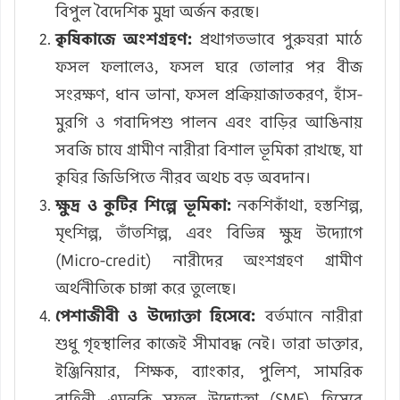
বিপুল বৈদেশিক মুদ্রা অর্জন করছে।
কৃষিকাজে অংশগ্রহণ:
প্রথাগতভাবে পুরুষরা মাঠে
ফসল ফলালেও, ফসল ঘরে তোলার পর বীজ
সংরক্ষণ, ধান ভানা, ফসল প্রক্রিয়াজাতকরণ, হাঁস-
মুরগি ও গবাদিপশু পালন এবং বাড়ির আঙিনায়
সবজি চাষে গ্রামীণ নারীরা বিশাল ভূমিকা রাখছে, যা
কৃষির জিডিপিতে নীরব অথচ বড় অবদান।
ক্ষুদ্র ও কুটির শিল্পে ভূমিকা:
নকশিকাঁথা, হস্তশিল্প,
মৃৎশিল্প, তাঁতশিল্প, এবং বিভিন্ন ক্ষুদ্র উদ্যোগে
(Micro-credit) নারীদের অংশগ্রহণ গ্রামীণ
অর্থনীতিকে চাঙ্গা করে তুলেছে।
পেশাজীবী ও উদ্যোক্তা হিসেবে:
বর্তমানে নারীরা
শুধু গৃহস্থালির কাজেই সীমাবদ্ধ নেই। তারা ডাক্তার,
ইঞ্জিনিয়ার, শিক্ষক, ব্যাংকার, পুলিশ, সামরিক
বাহিনী এমনকি সফল উদ্যোক্তা (SME) হিসেবে