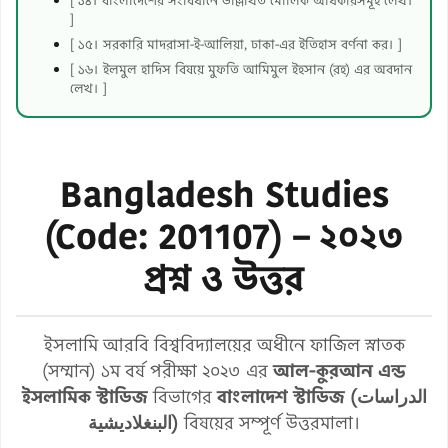
[ ১৪। বাংলাদেশের সংবিধানে উল্লিখিত মৌলিক অধিকারসমূহ লেখ।
]
[ ১৫। সরকারি মাদরাসা-ই-আলিয়া, ঢাকা-এর ইতিহাস বর্ণনা কর। ]
[ ১৬। ইলমুল হাদিস বিষয়ে মুফতি আমিমুল ইহসান (রহ) এর অবদান
লেখ। ]
Bangladesh Studies
(Code: 201107) – ২০২৩
প্রশ্ন ও উত্তর
ইসলামি আরবি বিশ্ববিদ্যালয়ের অধীনে ফাজিল স্নাতক
(সম্মান) ১ম বর্ষ পরীক্ষা ২০২৩ এর
আল-কুরআন এন্ড
ইসলামিক স্টাডিজ
বিভাগের
বাংলাদেশ স্টাডিজ (الدراسات
البنغلاديشية)
বিষয়ের সম্পূর্ণ উত্তরমালা।