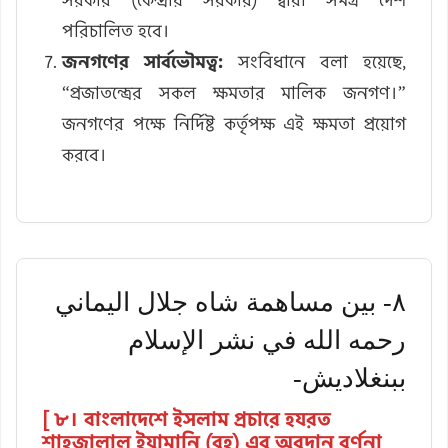
পরিচালিত হবে।
জনগণের সার্বভৌমত্ব:
সংবিধানে বলা হয়েছে,
“প্রজাতন্ত্রের সকল ক্ষমতার মালিক জনগণ।”
জনগণের পক্ষে নির্দিষ্ট কর্তৃপক্ষ এই ক্ষমতা প্রয়োগ
করবে।
۸- بين مساهمة شاه جلال اليماني
رحمه الله في نشر الإسلام
ببنغلاديش-
[ ৮। বাংলাদেশে ইসলাম প্রচারে হযরত
শাহজালাল ইয়ামানি (রহ) এর অবদান বর্ণনা