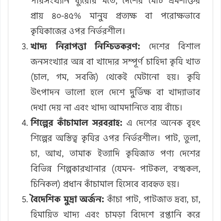
পরিসংখ্যান ব্যুরোর মতে, দেশের মোট শ্রমশক্তির
প্রায় ৪০-৪৫% মানুষ প্রত্যক্ষ বা পরোক্ষভাবে
কৃষিকাজের ওপর নির্ভরশীল।
খাদ্য নিরাপত্তা নিশ্চিতকরণ:
দেশের বিশাল
জনসংখ্যার অন্ন বা খাদ্যের সম্পূর্ণ চাহিদা কৃষি খাত
(চাল, গম, সবজি) থেকেই মেটানো হয়। কৃষি
উৎপাদন ভালো হলে দেশে দুর্ভিক্ষ বা খাদ্যাভাব
দেখা দেয় না এবং খাদ্য আমদানিতে ব্যয় বাঁচে।
শিল্পের কাঁচামাল সরবরাহ:
এ দেশের অনেক বৃহৎ
শিল্পের অস্তিত্ব কৃষির ওপর নির্ভরশীল। পাট, তুলা,
চা, আখ, তামাক ইত্যাদি কৃষিজাত পণ্য দেশের
বিভিন্ন শিল্পকারখানার (যেমন- পাটকল, বস্ত্রকল,
চিনিকল) প্রধান কাঁচামাল হিসেবে ব্যবহৃত হয়।
বৈদেশিক মুদ্রা অর্জন:
কাঁচা পাট, পাটজাত দ্রব্য, চা,
হিমায়িত খাদ্য এবং চামড়া বিদেশে রপ্তানি করে