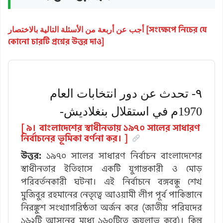
أجب عن أربعة من الأسئلة التالية بالاختصار [সংক্ষেপে নিচের যে
কোনো চারটি প্রশ্নের উত্তর দাও]
۹- تحدث عن دور انتخابات العام
1970م في استقلال بنغلاديش-
[ ৯। বাংলাদেশের স্বাধীনতায় ১৯৭০ সালের সাধারণ
নির্বাচনের ভূমিকা বর্ণনা কর। ]
উত্তর:
১৯৭০ সালের সাধারণ নির্বাচন বাংলাদেশের
স্বাধীনতার ইতিহাসে একটি যুগান্তকারী ও মোড়
পরিবর্তনকারী ঘটনা। এই নির্বাচনে বঙ্গবন্ধু শেখ
মুজিবুর রহমানের নেতৃত্বে আওয়ামী লীগ পূর্ব পাকিস্তানে
নিরঙ্কুশ সংখ্যাগরিষ্ঠতা অর্জন করে (জাতীয় পরিষদের
১৬২টি আসনের মধ্যে ১৬০টিতে জয়লাভ করে)। কিন্তু