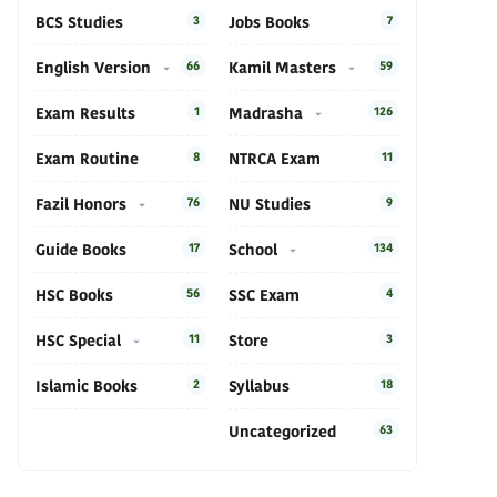
BCS Studies
3
Jobs Books
7
English Version
66
Kamil Masters
59
Exam Results
1
Madrasha
126
Exam Routine
8
NTRCA Exam
11
Fazil Honors
76
NU Studies
9
Guide Books
17
School
134
HSC Books
56
SSC Exam
4
HSC Special
11
Store
3
Islamic Books
2
Syllabus
18
Uncategorized
63