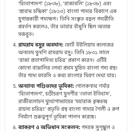
‘হিতোপদেশ’ (১৮০৮), ‘রাজাবলি’ (১৮০৮) এবং
‘প্রবোধ চন্দ্রিকা’ (১৮১৩) বাংলা গদ্যের বিকাশে এক
যুগান্তকারী পদক্ষেপ। তিনি সংস্কৃত বহুল গদ্যরীতি
প্রবর্তন করলেও, তাঁর ভাষার বাঁধুনি ছিল অত্যন্ত
মজবুত।
রামরাম বসুর অবদান:
ফোর্ট উইলিয়াম কলেজের
অন্যতম মুনশি রামরাম বসু। তিনি ১৮০১ সালে
‘রাজা প্রতাপাদিত্য চরিত্র’ প্রকাশ করেন। এটিই
কোনো বাঙালির লেখা প্রথম মুদ্রিত বাংলা গদ্য গ্রন্থ।
তাঁর গদ্যে ফারসি ও কথ্য বাংলার মিশ্রণ দেখা যায়।
অন্যান্য পণ্ডিতদের ভূমিকা:
গোলকনাথ শর্মার
‘হিতোপদেশ’, চণ্ডীচরণ মুনশীর ‘তোতা ইতিহাস’,
রাজীবলোচন মুখোপাধ্যায়ের ‘মহারাজ কৃষ্ণচন্দ্র
রায়স্য চরিত্রং’ প্রভৃতি গ্রন্থ বাংলা গদ্যের শৈলী ও রূপ
নির্মাণে গুরুত্বপূর্ণ ভূমিকা পালন করেছে।
ব্যাকরণ ও অভিধান সংকলন:
গদ্যকে সুশৃঙ্খল ও