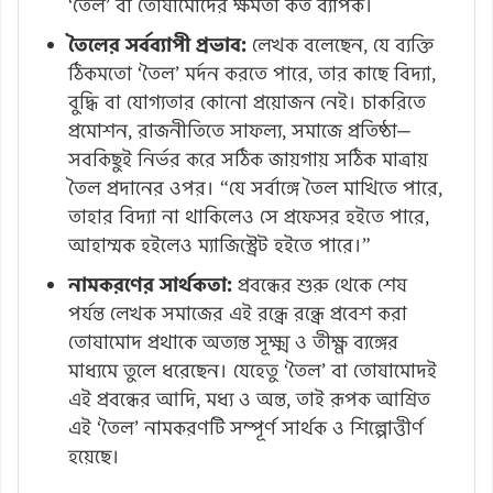
‘তৈল’ বা তোষামোদের ক্ষমতা কত ব্যাপক।
তৈলের সর্বব্যাপী প্রভাব:
লেখক বলেছেন, যে ব্যক্তি
ঠিকমতো ‘তৈল’ মর্দন করতে পারে, তার কাছে বিদ্যা,
বুদ্ধি বা যোগ্যতার কোনো প্রয়োজন নেই। চাকরিতে
প্রমোশন, রাজনীতিতে সাফল্য, সমাজে প্রতিষ্ঠা—
সবকিছুই নির্ভর করে সঠিক জায়গায় সঠিক মাত্রায়
তৈল প্রদানের ওপর। “যে সর্বাঙ্গে তৈল মাখিতে পারে,
তাহার বিদ্যা না থাকিলেও সে প্রফেসর হইতে পারে,
আহাম্মক হইলেও ম্যাজিস্ট্রেট হইতে পারে।”
নামকরণের সার্থকতা:
প্রবন্ধের শুরু থেকে শেষ
পর্যন্ত লেখক সমাজের এই রন্ধ্রে রন্ধ্রে প্রবেশ করা
তোষামোদ প্রথাকে অত্যন্ত সূক্ষ্ম ও তীক্ষ্ণ ব্যঙ্গের
মাধ্যমে তুলে ধরেছেন। যেহেতু ‘তৈল’ বা তোষামোদই
এই প্রবন্ধের আদি, মধ্য ও অন্ত, তাই রূপক আশ্রিত
এই ‘তৈল’ নামকরণটি সম্পূর্ণ সার্থক ও শিল্পোত্তীর্ণ
হয়েছে।