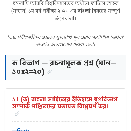
ইসলামি আরবি বিশ্ববিদ্যালয়ের অধীনে ফাজিল স্নাতক
(সম্মান) ১ম বর্ষ পরীক্ষা ২০২০ এর
বাংলা
বিষয়ের সম্পূর্ণ
উত্তরমালা।
বি.দ্র: পরীক্ষার্থীদের প্রস্তুতির সুবিধার্থে মূল প্রশ্নের পাশাপাশি ‘অথবা’
অংশের উত্তরগুলোও দেওয়া হলো।
ক বিভাগ — রচনামূলক প্রশ্ন (মান—
১০x২=২০)
১। (ক) বাংলা সাহিত্যের ইতিহাসে যুগবিভাগ
সম্পর্কে পণ্ডিতদের মতামত বিশ্লেষণ কর।