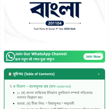
Join Our WhatsApp Channel
×
Join Now
দ্রুত নতুন বই পেতে যুক্ত থাকুন
সূচিপত্র (Table of Contents)
ক বিভাগ — রচনামূলক প্রশ্ন (মান—১০x২=২০)
১। (ক) বাংলা সাহিত্যের ইতিহাসে যুগবিভাগ সম্পর্কে পণ্ডিতদের
মতামত বিশ্লেষণ কর।
অথবা, (খ) টীকা লিখ: * বিদ্যাসুন্দর * পদ্মাবতী