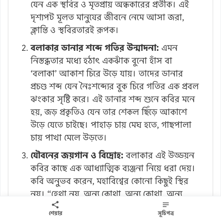
যেন এক স্থবির ও মৃতপ্রায় অন্ধকারের প্রতীক। এই
দৃশ্যপট মূলত মানুষের জীবনে নেমে আসা জরা,
ক্লান্তি ও স্থবিরতারই রূপক।
বলাকার ডানার শব্দে গতির উন্মাদনা:
এমন
নিস্তব্ধতার মধ্যে হঠাৎ একঝাঁক বুনো হাঁস বা
‘বলাকা’ আকাশ চিরে উড়ে যায়। তাদের ডানার
প্রচণ্ড শব্দ যেন নৈঃশব্দ্যের বুক চিরে গতির এক প্রবল
ঝংকার সৃষ্টি করে। এই ডানার শব্দ শুনে কবির মনে
হয়, জড় প্রকৃতিও যেন তার শেকল ছিঁড়ে আকাশে
উড়ে যেতে চাইছে। পাহাড় চায় মেঘ হতে, গাছপালা
চায় পাখা মেলে উড়তে।
যৌবনের জয়গান ও বিদ্রোহ:
বলাকার এই উড্ডয়ন
কবির কাছে এক আধ্যাত্মিক ব্যঞ্জনা নিয়ে ধরা দেয়।
কবি অনুভব করেন, মহাবিশ্বের কোনো কিছুই স্থির
নয়। “হেথা নয়, অন্য কোথা, অন্য কোথা, অন্য
কোন্ খানে”—এই অনন্ত চলার স্পৃহাই জীবনের মূল
শেয়ার
সূচিপত্র
মন্ত্র। স্থবিরতা মানেই মৃত্যু, আর গতি মানেই জীবন।