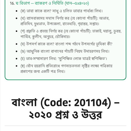
ঘ বিভাগ — ব্যাকরণ ও নির্মিতি (মান—৫x৪=২০)
(ক) ভাষা কাকে বলে? সাধু ও চলিত ভাষার পার্থক্য লিখ।
(খ) ব্যাসবাক্যসহ সমাস নির্ণয় কর (যে কোনো পাঁচটি): অভাব,
প্রতিদিন, দুধভাত, উপজেলা, হাতেখড়ি, গৃহান্তর, সপ্তাহ।
(গ) প্রকৃতি ও প্রত্যয় নির্ণয় কর (যে কোনো পাঁচটি): ঢাকাই, দয়ালু, ডুবন্ত,
পার্থিব, কুলীন, অনুচর, চৌকিদার।
(ঘ) উপসর্গ কাকে বলে? বাংলা শব্দ গঠনে উপসর্গের ভূমিকা কী?
(ঙ) আধুনিক বাংলা বানানের পাঁচটি নিয়ম উদাহরণসহ লিখ।
(চ) ভাব-সম্প্রসারণ লিখ: ‘সুশিক্ষিত লোক মাত্রই স্বশিক্ষিত’।
(ছ) যৌন হয়রানি প্রতিরোধে গণসচেতনতা সৃষ্টির লক্ষ্যে পত্রিকায়
প্রকাশের জন্য একটি পত্র লিখ।
বাংলা (Code: 201104) –
২০২০ প্রশ্ন ও উত্তর