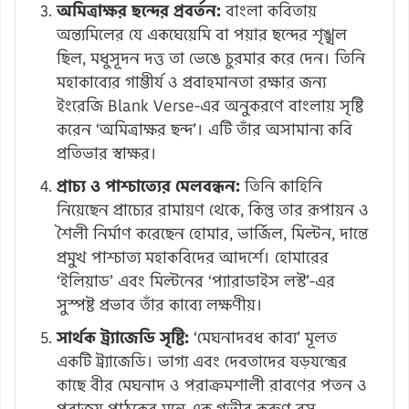
অমিত্রাক্ষর ছন্দের প্রবর্তন:
বাংলা কবিতায়
অন্ত্যমিলের যে একঘেয়েমি বা পয়ার ছন্দের শৃঙ্খল
ছিল, মধুসূদন দত্ত তা ভেঙে চুরমার করে দেন। তিনি
মহাকাব্যের গাম্ভীর্য ও প্রবাহমানতা রক্ষার জন্য
ইংরেজি Blank Verse-এর অনুকরণে বাংলায় সৃষ্টি
করেন ‘অমিত্রাক্ষর ছন্দ’। এটি তাঁর অসামান্য কবি
প্রতিভার স্বাক্ষর।
প্রাচ্য ও পাশ্চাত্যের মেলবন্ধন:
তিনি কাহিনি
নিয়েছেন প্রাচ্যের রামায়ণ থেকে, কিন্তু তার রূপায়ন ও
শৈলী নির্মাণ করেছেন হোমার, ভার্জিল, মিল্টন, দান্তে
প্রমুখ পাশ্চাত্য মহাকবিদের আদর্শে। হোমারের
‘ইলিয়াড’ এবং মিল্টনের ‘প্যারাডাইস লস্ট’-এর
সুস্পষ্ট প্রভাব তাঁর কাব্যে লক্ষণীয়।
সার্থক ট্র্যাজেডি সৃষ্টি:
‘মেঘনাদবধ কাব্য’ মূলত
একটি ট্র্যাজেডি। ভাগ্য এবং দেবতাদের ষড়যন্ত্রের
কাছে বীর মেঘনাদ ও পরাক্রমশালী রাবণের পতন ও
পরাজয় পাঠকের মনে এক গভীর করুণ রস