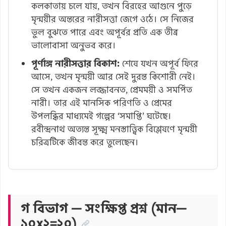
কলকাতায় চলে যায়, তখন বিরহের আগুনে পুড়ে
মৃন্ময়ীর অন্তরের নারীসত্তা জেগে ওঠে। সে নিজের
ভুল বুঝতে পারে এবং অপূর্বর প্রতি এক তীব্র
ভালোবাসা অনুভব করে।
পূর্ণাঙ্গ নারীসত্তার বিকাশ:
শেষে যখন অপূর্ব ফিরে
আসে, তখন মৃন্ময়ী আর সেই দুরন্ত কিশোরী নেই।
সে তখন একজন লজ্জাবনত, প্রেমময়ী ও সমর্পিত
নারী। তার এই মানসিক পরিণতি ও প্রেমের
উপলব্ধির মাধ্যমেই গল্পের ‘সমাপ্তি’ ঘটেছে।
রবীন্দ্রনাথ অত্যন্ত সূক্ষ্ম মনস্তাত্ত্বিক বিশ্লেষণে মৃন্ময়ী
চরিত্রটিকে জীবন্ত করে তুলেছেন।
গ বিভাগ — সংক্ষিপ্ত প্রশ্ন (মান—
১০x২=২০)