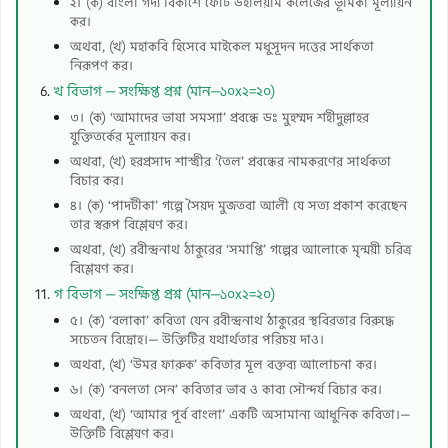
২। (ক) বাংলা গদ্য বিকাশে ফোর্ট উইলিয়াম কলেজের ভূমিকা মূল্যায়ন
কর।
অথবা, (খ) মহাকবি হিসেবে মাইকেল মধুসূদন দত্তের সার্থকতা
নিরূপণ কর।
খ বিভাগ — সংক্ষিপ্ত প্রশ্ন (মান—১০x২=২০)
৩। (ক) ‘আমাদের ভাষা সমস্যা’ প্রবন্ধে ডঃ মুহম্মদ শহীদুল্লাহর
যুক্তিতর্কের মূল্যায়ন কর।
অথবা, (খ) হরপ্রসাদ শাস্ত্রীর ‘তৈল’ প্রবন্ধের নামকরণের সার্থকতা
বিচার কর।
৪। (ক) ‘পাদটীকা’ গল্পে সৈয়দ মুজতবা আলী যে সত্য প্রকাশ করেছেন
তার স্বরূপ বিশ্লেষণ কর।
অথবা, (খ) রবীন্দ্রনাথ ঠাকুরের ‘সমাপ্তি’ গল্পের আলোকে মৃন্ময়ী চরিত্র
বিশ্লেষণ কর।
গ বিভাগ — সংক্ষিপ্ত প্রশ্ন (মান—১০x২=২০)
৫। (ক) ‘বলাকা’ কবিতা যেন রবীন্দ্রনাথ ঠাকুরের স্থবিরতার বিরুদ্ধে
সচেতন বিদ্রোহ।— উক্তিটির যথার্থতার পরিচয় দাও।
অথবা, (খ) ‘উমর ফারুক’ কবিতার মূল বক্তব্য আলোচনা কর।
৬। (ক) ‘বনলতা সেন’ কবিতার ভাব ও কাব্য সৌন্দর্য বিচার কর।
অথবা, (খ) ‘আমার পূর্ব বাংলা’ একটি অসামান্য আধুনিক কবিতা।—
উক্তিটি বিশ্লেষণ কর।