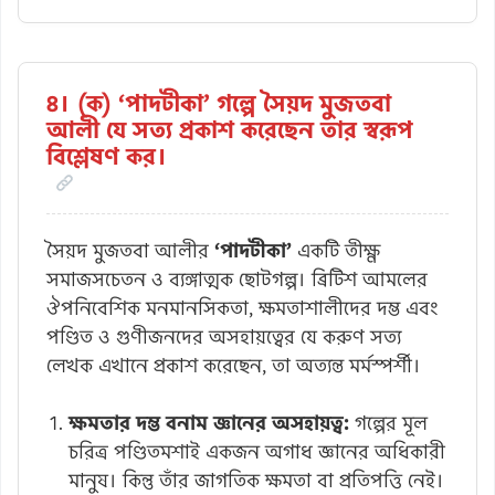
৪। (ক) ‘পাদটীকা’ গল্পে সৈয়দ মুজতবা
আলী যে সত্য প্রকাশ করেছেন তার স্বরূপ
বিশ্লেষণ কর।
সৈয়দ মুজতবা আলীর
‘পাদটীকা’
একটি তীক্ষ্ণ
সমাজসচেতন ও ব্যঙ্গাত্মক ছোটগল্প। ব্রিটিশ আমলের
ঔপনিবেশিক মনমানসিকতা, ক্ষমতাশালীদের দম্ভ এবং
পণ্ডিত ও গুণীজনদের অসহায়ত্বের যে করুণ সত্য
লেখক এখানে প্রকাশ করেছেন, তা অত্যন্ত মর্মস্পর্শী।
ক্ষমতার দম্ভ বনাম জ্ঞানের অসহায়ত্ব:
গল্পের মূল
চরিত্র পণ্ডিতমশাই একজন অগাধ জ্ঞানের অধিকারী
মানুষ। কিন্তু তাঁর জাগতিক ক্ষমতা বা প্রতিপত্তি নেই।