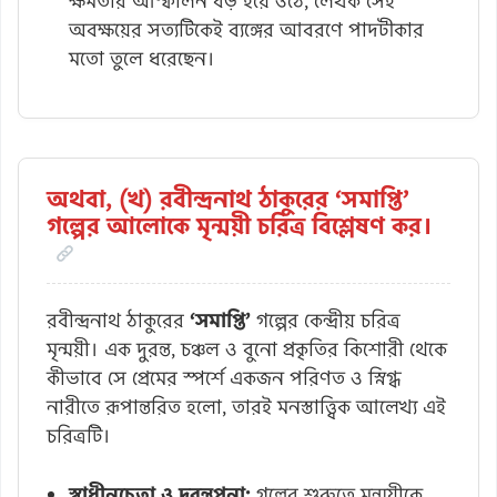
ক্ষমতার আস্ফালন বড় হয়ে ওঠে, লেখক সেই
অবক্ষয়ের সত্যটিকেই ব্যঙ্গের আবরণে পাদটীকার
মতো তুলে ধরেছেন।
অথবা, (খ) রবীন্দ্রনাথ ঠাকুরের ‘সমাপ্তি’
গল্পের আলোকে মৃন্ময়ী চরিত্র বিশ্লেষণ কর।
রবীন্দ্রনাথ ঠাকুরের
‘সমাপ্তি’
গল্পের কেন্দ্রীয় চরিত্র
মৃন্ময়ী। এক দুরন্ত, চঞ্চল ও বুনো প্রকৃতির কিশোরী থেকে
কীভাবে সে প্রেমের স্পর্শে একজন পরিণত ও স্নিগ্ধ
নারীতে রূপান্তরিত হলো, তারই মনস্তাত্ত্বিক আলেখ্য এই
চরিত্রটি।
স্বাধীনচেতা ও দুরন্তপনা:
গল্পের শুরুতে মৃন্ময়ীকে