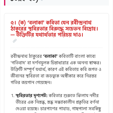
৫। (ক) ‘বলাকা’ কবিতা যেন রবীন্দ্রনাথ
ঠাকুরের স্থবিরতার বিরুদ্ধে সচেতন বিদ্রোহ।
— উক্তিটির যথার্থতার পরিচয় দাও।
রবীন্দ্রনাথ ঠাকুরের
‘বলাকা’
কবিতাটি বাংলা কাব্যে
‘গতিবাদ’ বা দর্শনমূলক চিন্তাধারার এক অনন্য স্বাক্ষর।
উক্তিটি সম্পূর্ণ যথার্থ, কারণ এই কবিতায় কবি জগত ও
জীবনের স্থবিরতা বা জড়ত্বকে অস্বীকার করে নিরন্তর
গতির জয়গান গেয়েছেন।
স্থবিরতার দৃশ্যপট:
কবিতার শুরুতে ঝিলাম নদীর
তীরের এক নিস্তব্ধ, স্তব্ধ সন্ধ্যাকালীন প্রকৃতির বর্ণনা
দেওয়া হয়েছে। চারপাশের পাহাড়, গাছপালা সবকিছু