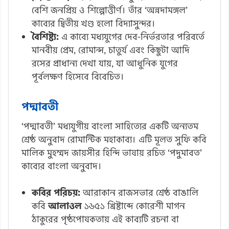
বেশি জনপ্রিয় ও শিল্পোত্তীর্ণ। তাঁর ‘অন্নদামঙ্গল’
কাব্যের দ্বিতীয় খণ্ড হলো বিদ্যাসুন্দর।
বৈশিষ্ট্য:
এ কাব্যে মধ্যযুগের দেব-নির্ভরতার পরিবর্তে
মানবীয় প্রেম, রোমান্স, চাতুর্য এবং কিছুটা আদি
রসের প্রাধান্য দেখা যায়, যা আধুনিক যুগের
পূর্বলক্ষণ হিসেবে বিবেচিত।
পদ্মাবতী
‘পদ্মাবতী’ মধ্যযুগীয় বাংলা সাহিত্যের একটি অন্যতম
শ্রেষ্ঠ অনুবাদ রোমান্টিক মহাকাব্য। এটি মূলত সুফি কবি
মালিক মুহম্মদ জায়সীর হিন্দি ভাষায় রচিত ‘পদুমাবত’
কাব্যের বাংলা অনুবাদ।
কবির পরিচয়:
আরাকান রাজসভার শ্রেষ্ঠ বাঙালি
কবি
আলাওল
১৬৫১ খ্রিষ্টাব্দে কোরেশী মাগন
ঠাকুরের পৃষ্ঠপোষকতায় এই কাব্যটি রচনা বা