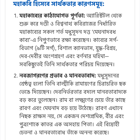
মহাকবি হিসেবে সার্থকতার কারণসমূহ:
মহাকাব্যের কাঠামোগত পূর্ণতা:
অ্যারিস্টটল থেকে
শুরু করে দণ্ডী ও বিশ্বনাথ কবিরাজের নির্ধারিত
মহাকাব্যের সকল শর্ত মধুসূদন দত্ত ‘মেঘনাদবধ
কাব্য’-এ নিপুণভাবে রক্ষা করেছেন। কাব্যের সর্গ-
বিভাগ (৯টি সর্গ), বিশাল ক্যানভাস, যুদ্ধ-বিগ্রহ,
দেব-দেবীর অংশগ্রহণ এবং বর্ণনার মহিমা—
সবকিছুতেই তিনি সার্থকতার পরিচয় দিয়েছেন।
নবজাগরণের প্রভাব ও মানবতাবাদ:
মধুসূদনের
শ্রেষ্ঠত্ব হলো তিনি বাল্মীকি রামায়ণের চিরাচরিত ছক
ভেঙে দিয়েছেন। দেবনির্ভরতার বদলে মানবতাবাদকে
বড় করে তুলেছেন। রাম বা লক্ষ্মণের চেয়ে তাঁর কাছে
রাবণ এবং মেঘনাদ বড় হয়ে উঠেছে। রাবণ এখানে
নিছক রাক্ষস নয়, সে একজন দেশপ্রেমিক, বীর এবং
পুত্রশোকে কাতর এক অসহায় পিতা। এই বিদ্রোহী
চেতনা ও মানবতাবোধ তাঁকে অনন্য করেছে।