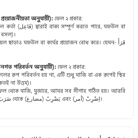
র্ম বা মফউলের প্রয়োজনীয়তা অনুযায়ী):
ফেল ২ প্রকার:
 সম্পূর্ণ করতে পারে, মফউল বা
- جَلَسَ زَيْدٌ (যায়েদ বসল)।
ল ছাড়াও মফউল বা কর্মের প্রয়োজন বোধ করে। যেমন- قَرَأَ
م (রূপান্তর বা গঠনগত পরিবর্তন অনুযায়ী):
ফেল ২ প্রকার:
লের রূপ পরিবর্তন হয় না, এটি শুধু মাজি বা এক রূপেই স্থির
মন- لَيْسَ (নয়), عَسَى (হয়তো), نِعْمَ (কতই না উত্তম)।
েল থেকে মাজি, মুজারে, আমর সব সীগাহ গঠিত হয়। আরবি
ভাষার অধিকাংশ ফেলই এমন। যেমন- ضَرَبَ (مضي) থেকে يَضْرِبُ (مضارع) এবং اِضْرِبْ (أمر)।