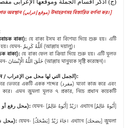
ج) اذكر أقسام الجملة وموقعها الإعرابى مفصلاً-
[গ. الجملة (বাক্য) এর প্রকারভেদ এবং এর তারকীবগত অবস্থান (موقع إعرابي) উদাহরণসহ বিস্তারিত বর্ণনা কর।]
:
শেষ্যবাচক বাক্য):
যে বাক্য ইসম বা বিশেষ্য দিয়ে শুরু হয়। এটি
মূলত مبتدا (উদ্দেশ্য) ও خبر (বিধেয়) নিয়ে গঠিত হয়। যেমন- اَللَّهُ كَرِيمٌ (আল্লাহ দয়ালু)।
়াবাচক বাক্য):
যে বাক্য ফেল বা ক্রিয়া দিয়ে শুরু হয়। এটি মূলত
فعل (ক্রিয়া) ও فاعل (কর্তা) নিয়ে গঠিত হয়। যেমন- خَلَقَ اللَّهُ الْإِنْسَانَ (আল্লাহ মানুষকে সৃষ্টি করেছেন)।
موقعها الإعرابي (জুমলার তারকীবগত অবস্থান / الجمل التي لها محل من الإعراب):
কটি একক শব্দের (مفرد) মতো কাজ করে এবং
যেমন- زَيْدٌ [أَبُوهُ عَالِمٌ]। এখানে [أَبُوهُ عَالِمٌ]
জুমলাটি ‘খবর’ (خبر) হিসেবে বসলে (محل رفع أو نصب):
যেমন- جَاءَ زَيْدٌ [يَضْحَكُ]। এখানে [يضحك] জুমলা
জুমলাটি ‘হাল’ (حال) হিসেবে বসলে (محل نصب):