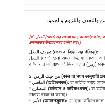
(والتعدى واللزوم والجمود
[খ. الفعل (ফেল) এর সংজ্ঞা দাও, অতঃপর কাল, তাআদ্দী-লুযূম এবং জামিদ-মুতাসাররিফ হওয়ার দিক থেকে এর
প্রকারভেদ উদাহরণসহ বর্ণনা কর।]
تعريف الفعل (ফেল বা ক্রিয়া এর পরিচয়):
الفعل (ফেল) হলো এমন শব্দ, যা নিজের অর্থ নিজেই প্রকাশ করতে পারে এবং এর অর্থের সাথে অতীত,
১. من حيث الزمن (কাল বা সময় অনুযায়ী
*
الماضي (অতীতকাল):
*
المضارع (বর্তমান ও ভবিষ্যৎকাল):
যা বর্তমান
সাহায্য করছে বা করবে)।
*
الأمر (আদেশসূচক):
যা দ্বারা ভবিষ্যৎকালে ক