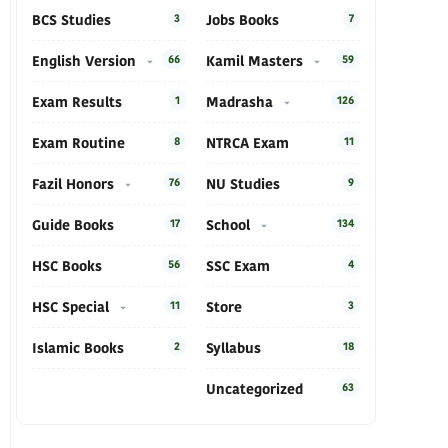
BCS Studies
3
Jobs Books
7
English Version
66
Kamil Masters
59
Exam Results
1
Madrasha
126
Exam Routine
8
NTRCA Exam
11
Fazil Honors
76
NU Studies
9
Guide Books
17
School
134
HSC Books
56
SSC Exam
4
HSC Special
11
Store
3
Islamic Books
2
Syllabus
18
Uncategorized
63