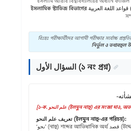
ইসলামি আরবি বিশ্ববিদ্যালয়ের অধীনে ফাজিল স্
ইসলামিক স্টাডিজ বিভাগের
ة
সম্
বিঃদ্রঃ পরীক্ষার্থীদের আগামী পরীক্ষার সর্বোচ্চ প্রস্তুতির
নির্ভুল ও তথ্যবহুল উ
السؤال الأول (১ নং প্রশ্ন)
[১-ক. علم النحو (ইলমুন নাহু) এর সংজ্ঞ
تعريف علم النحو (ইলমুন নাহু-এর পরিচয়):