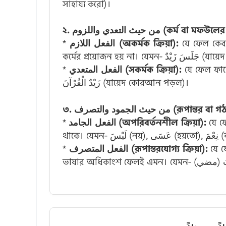
সাহায্য করো)।
২. من حيث التعدي واللزوم (ক
*
الفعل اللازم (অকর্মক ক্রিয়া):
যে ফেল কেবল কর্তা (فَاعِل) দ্বারাই বাক্য
কর্মের প্রয়োজন হয় না। যেমন
*
الفعل المتعدي (সকর্মক ক্রিয়া):
যে ফেল ফায়ে
زَيْدٌ الْقُرْآنَ (যায়েদ কোরআন পড়ল)।
৩. ن حيث الجمود والتصرف
*
الفعل الجامد (অপরিবর্তনশীল ক্রিয়া):
যে ফে
থাকে। যে
*
الفعل المتصرف (রূপান্তরযোগ্য ক্রিয়া):
যে ফ