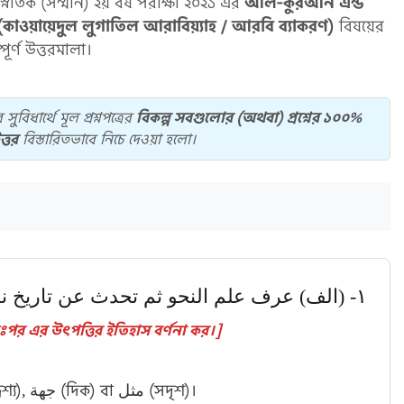
নাতক (সম্মান) ২য় বর্ষ পরীক্ষা ২০২১ এর
আল-কুরআন এন্ড
قواعد اللغة العربي (কাওয়ায়েদুল লুগাতিল আরাবিয়্যাহ / আরবি ব্যাকরণ)
বিষয়ের
পূর্ণ উত্তরমালা।
 সুবিধার্থে মূল প্রশ্নপত্রের
বিকল্প সবগুলোর (অথবা) প্রশ্নের ১০০%
ত্তর
বিস্তারিতভাবে নিচে দেওয়া হলো।
١- (الف) عرف علم النحو ثم تحدث عن تاريخ نشأته-
া দাও, অতঃপর এর উৎপত্তির ইতিহাস বর্ণনা কর।]
‘نحو’ (নাহু) শব্দের আভিধানিক অর্থ قصد (উদ্দেশ্য), جهة (দিক) বা مثل (সদৃশ)।