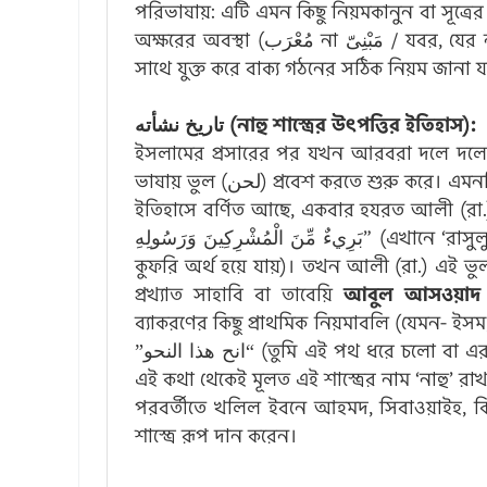
পরিভাষায়: এটি এমন কিছু নিয়মকানুন বা সূত্রের 
অক্ষরের অবস্থা (مُعْرَب না مَبْنِىّ / যবর, যের না পেশ হবে) জানা যায় এবং একটি শব্দকে আরেকটি শব্দের
সাথে যুক্ত করে বাক্য গঠনের সঠিক নিয়ম জানা য
تاريخ نشأته (নাহু শাস্ত্রের উৎপত্তির ইতিহাস):
ইসলামের প্রসারের পর যখন আরবরা দলে দলে অ-আরবদের (عجم) সাথে মিশ
ভাষায় ভুল (لحن) প্রবেশ করতে শু
ইতিহাসে বর্ণিত আছে, একবার হযরত আলী (রা.) শু
بَرِيءٌ مِّنَ الْمُشْرِكِينَ وَرَسُولِهِ” (এখানে ‘রাসুলুহু’ এর স্থানে ‘রাসুলুহি’ পড়ার কারণে অর্থ সম্পূর্ণ উল্টে গিয়ে
কুফরি অর্থ হয়ে যায়)। তখন আলী (রা.) এই 
প্রখ্যাত সাহাবি বা তাবেয়ি
আবুল আসওয়াদ আ
ব্যাকরণের কিছু প্রাথমিক নিয়মাবলি (যেমন- ই
(তুমি এই পথ ধরে চলো বা এর
“انح هذا النحو”
এই কথা থেকেই মূলত এই শাস্ত্রের নাম ‘নাহু’ রাখা
পরবর্তীতে খলিল ইবনে আহমদ, সিবাওয়াইহ, কিসায
শাস্ত্রে রূপ দান করেন।