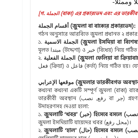
( وممثلاً
أقسام الجملة (জুমলা বা বাক্যের প্রকারভেদ):
গঠন অনুসারে আরবিতে জুমলা প্রধানত ২ প্রকার
১.
الجملة الاسمية (জুমলা ইসমিয়া বা বি
২.
الجملة الفعلية (জুমলা ফেলিয়া বা ক্রিয
কখনো কখনো একটি সম্পূর্ণ জুমলা (বাক্য) বাক্যের ভেতরে এ
তারকীবী অবস্থান (رفع, نصب বা جر) গ্রহণ করে। এমন জুমলা মূলত ৭ প্রকার, নিচে প্রধান কয়েকটি
উদাহরণসহ দেওয়া হলো:
১.
জুমলা ইসমিয়াটি যায়েদের খবর (محل رفع)।
২.