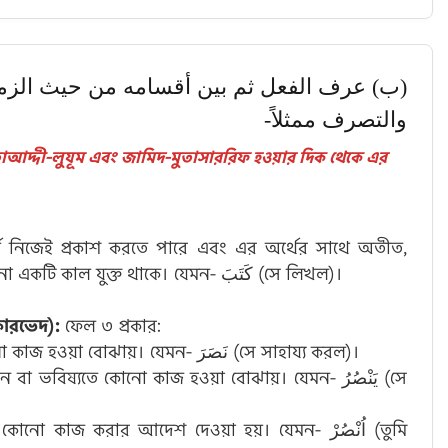
ب) عرف الفعل ثم بين أقسامه من حيث الزمن 
والتصرف ممثلاً-
বর্তমান বা ভবিষ্যৎ- এই তিন কালের (زمن) কোনো একটি কাল যুক্ত থাকে। যেমন- كَتَبَ (সে লিখল)।
 প্রকারভেদ):
ফেল ৩ প্রকার:
যা অতীত সময়ে কোনো কাজ হওয়া বোঝায়। যেমন- نَصَرَ (সে সাহায্য করল)।
 বা ভবিষ্যতে কোনো কাজ হওয়া বোঝায়। যেমন- يَنْصُرُ (সে
োনো কাজ করার আদেশ দেওয়া হয়। যেমন- اُنْصُرْ (তুমি