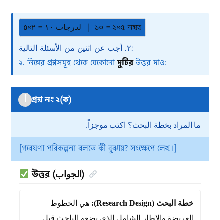
الدرجات ١٠ = ٢×٥ | ১০ = ২×৫ নম্বর
٢. أجب عن اثنين من الأسئلة التالية:
২. নিম্নের প্রশ্নসমূহ থেকে যেকোনো
দুটির
উত্তর দাও:
প্রশ্ন নং ২(ক)
أ
ما المراد بخطة البحث؟ اكتب موجزاً.
[গবেষণা পরিকল্পনা বলতে কী বুঝায়? সংক্ষেপে লেখ।]
উত্তর (الجواب)
خطة البحث (Research Design):
هي الخطوط
العريضة والإطار الشامل الذي يضعه الباحث قبل