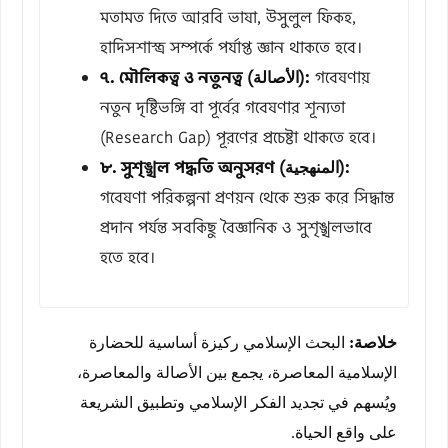
মতামত দিতে আরবি ভাষা, উসুলুল ফিকহ,
হাদিসশাস্ত্র সম্পর্কে পর্যাপ্ত জ্ঞান থাকতে হবে।
৭. মৌলিকত্ব ও নতুনত্ব (الأصالة):
গবেষণায়
নতুন দৃষ্টিভঙ্গি বা পূর্বের গবেষণার শূন্যতা
(Research Gap) পূরণের প্রচেষ্টা থাকতে হবে।
৮. সুশৃঙ্খল পদ্ধতি অনুসরণ (المنهجية):
গবেষণা পরিকল্পনা প্রণয়ন থেকে শুরু করে সিদ্ধান্ত
প্রদান পর্যন্ত সবকিছু বৈজ্ঞানিক ও সুশৃঙ্খলভাবে
হতে হবে।
خلاصة:
البحث الإسلامي ركيزة أساسية للحضارة
الإسلامية المعاصرة، يجمع بين الأصالة والمعاصرة،
ويُسهم في تجديد الفكر الإسلامي وتطبيق الشريعة
على واقع الحياة.