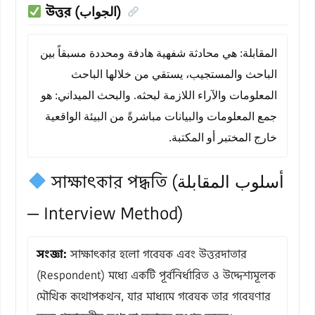
উত্তর (الجواب)
المقابلة: هي محادثة شفهية هادفة ومحددة مسبقاً بين
الباحث والمستجيب، يستقي من خلالها الباحث
المعلومات والآراء اللازمة لبحثه. والبحث الميداني: هو
جمع المعلومات والبيانات مباشرةً من البيئة الواقعية
خارج المختبر أو المكتبة.
সাক্ষাৎকার পদ্ধতি (أسلوب المقابلة
— Interview Method)
সংজ্ঞা:
সাক্ষাৎকার হলো গবেষক এবং উত্তরদাতার
(Respondent) মধ্যে একটি পূর্বনির্ধারিত ও উদ্দেশ্যমূলক
মৌখিক কথোপকথন, যার মাধ্যমে গবেষক তার গবেষণার