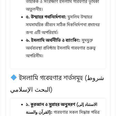
তাহকিক ও সংরক্ষণে ইসলামি গবেষণার ভূমিকা
অতুলনীয়।
৫. উম্মাহর পথনির্দেশনা:
মুসলিম উম্মাহর
সমসাময়িক জীবনে সঠিক দিকনির্দেশনা প্রদানের
জন্য এটি অপরিহার্য।
৬. ইসলামি অর্থনীতি ও ব্যাংকিং:
সুদমুক্ত
অর্থব্যবস্থা প্রতিষ্ঠায় ইসলামি গবেষণার গুরুত্ব
অপরিসীম।
ইসলামি গবেষণার শর্তসমূহ (شروط
البحث الإسلامي)
১. কুরআন ও সুন্নাহর অনুসরণ (الاستناد إلى
القرآن والسنة):
গবেষণার সকল সিদ্ধান্ত পবিত্র