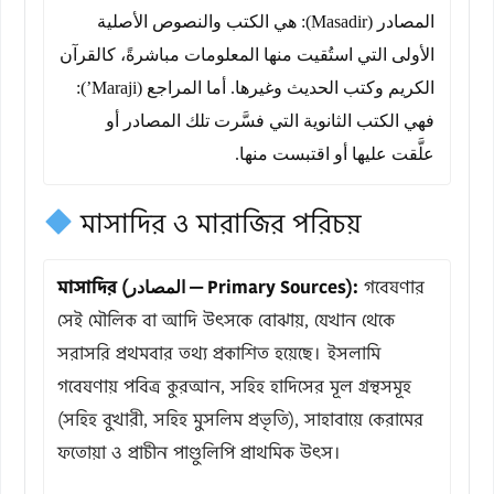
المصادر (Masadir): هي الكتب والنصوص الأصلية
الأولى التي استُقيت منها المعلومات مباشرةً، كالقرآن
الكريم وكتب الحديث وغيرها. أما المراجع (Maraji’):
فهي الكتب الثانوية التي فسَّرت تلك المصادر أو
علَّقت عليها أو اقتبست منها.
মাসাদির ও মারাজির পরিচয়
মাসাদির (المصادر — Primary Sources):
গবেষণার
সেই মৌলিক বা আদি উৎসকে বোঝায়, যেখান থেকে
সরাসরি প্রথমবার তথ্য প্রকাশিত হয়েছে। ইসলামি
গবেষণায় পবিত্র কুরআন, সহিহ হাদিসের মূল গ্রন্থসমূহ
(সহিহ বুখারী, সহিহ মুসলিম প্রভৃতি), সাহাবায়ে কেরামের
ফতোয়া ও প্রাচীন পাণ্ডুলিপি প্রাথমিক উৎস।