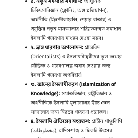
১. নতুন সমস্যার সমাধান:
আধুনিক
চিকিৎসাবিজ্ঞান (ক্লোনিং, অঙ্গ প্রতিস্থাপন),
অর্থনীতি (ক্রিপ্টোকারেন্সি, শেয়ার বাজার) ও
প্রযুক্তির নতুন মাসআলার শরিয়তসম্মত সমাধান
ইসলামি গবেষণার মাধ্যমে দেওয়া সম্ভব।
২. ভ্রান্ত ধারণার অপনোদন:
প্রাচ্যবিদ
(Orientalists) ও ইসলামবিদ্বেষীদের ভুল তথ্যের
যৌক্তিক ও গবেষণালব্ধ জবাব দেওয়ার জন্য
ইসলামি গবেষণা অপরিহার্য।
৩. জ্ঞানের ইসলামীকরণ (Islamization of
Knowledge):
সমাজবিজ্ঞান, রাষ্ট্রবিজ্ঞান ও
অর্থনীতিকে ইসলামি মূল্যবোধের ছাঁচে ঢেলে
সাজানোর জন্য নিরন্তর গবেষণা প্রয়োজন।
৪. ইসলামি ঐতিহ্যের সংরক্ষণ:
প্রাচীন পাণ্ডুলিপি
(مخطوطات), হাদিসশাস্ত্র ও ফিকহি উৎসের