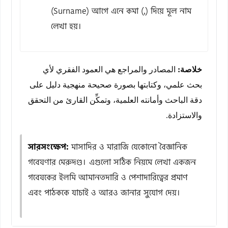
(Surname) আগে এনে কমা (,) দিয়ে মূল নাম
লেখা হয়।
خلاصة:
المصادر والمراجع هي العمود الفقري لأي
بحث علمي، وكتابتها بصورة صحيحة منهجية دليل على
دقة الباحث وأمانته العلمية، وتمكِّن القارئ من التحقق
والاستزادة.
সারসংক্ষেপ:
মাসাদির ও মারাজি যেকোনো বৈজ্ঞানিক
গবেষণার মেরুদণ্ড। এগুলো সঠিক নিয়মে লেখা একজন
গবেষকের ইলমি আমানতদারি ও পেশাদারিত্বের প্রমাণ
এবং পাঠককে যাচাই ও আরও জানার সুযোগ দেয়।