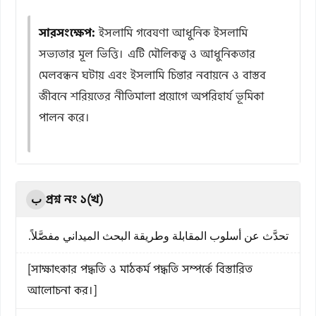
সারসংক্ষেপ:
ইসলামি গবেষণা আধুনিক ইসলামি
সভ্যতার মূল ভিত্তি। এটি মৌলিকত্ব ও আধুনিকতার
মেলবন্ধন ঘটায় এবং ইসলামি চিন্তার নবায়নে ও বাস্তব
জীবনে শরিয়তের নীতিমালা প্রয়োগে অপরিহার্য ভূমিকা
পালন করে।
প্রশ্ন নং ১(খ)
ب
تحدَّث عن أسلوب المقابلة وطريقة البحث الميداني مفصَّلاً.
[সাক্ষাৎকার পদ্ধতি ও মাঠকর্ম পদ্ধতি সম্পর্কে বিস্তারিত
আলোচনা কর।]