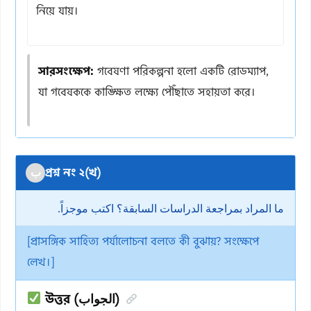
নিয়ে যায়।
সারসংক্ষেপ:
গবেষণা পরিকল্পনা হলো একটি রোডম্যাপ,
যা গবেষককে কাঙ্ক্ষিত লক্ষ্যে পৌঁছাতে সহায়তা করে।
প্রশ্ন নং ২(খ)
ب
ما المراد بمراجعة الدراسات السابقة؟ اكتب موجزاً.
[প্রাসঙ্গিক সাহিত্য পর্যালোচনা বলতে কী বুঝায়? সংক্ষেপে
লেখ।]
উত্তর (الجواب)