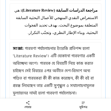
مراجعة الدراسات السابقة (Literature Review):
هي
الاستعراض النقدي المنهجي للأعمال البحثية السابقة
المتعلقة بموضوع البحث، بهدف تحديد الفجوات
البحثية، وبناء الإطار النظري، وتجنّب التكرار.
সংজ্ঞা:
গবেষণা পর্যালোচনার ইংরেজি প্রতিশব্দ হলো
‘Literature Review’। এটি যেকোনো গবেষণার একটি
অবিচ্ছেদ্য অংশ। গবেষক যে বিষয়টি নিয়ে কাজ করতে
চাইছেন সেই বিষয়ের ওপর অতীতে দেশ-বিদেশে অন্য
পণ্ডিত বা গবেষকরা কী কী কাজ করেছেন, কী কী বই বা
প্রবন্ধ লিখেছেন তার একটি সুশৃঙ্খল ও সমালোচনামূলক
মূল্যায়নের নামই হলো গবেষণা পর্যালোচনা।
এটি কেবল পূর্বের বইগুলোর সারসংক্ষেপ নয়; বরং
শেয়ার
সূচিপত্র