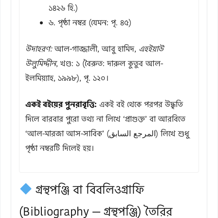
১৪২৬ হি.)
৬. পৃষ্ঠা নম্বর (যেমন: পৃ. ৪৫)
উদাহরণ:
আল-গাজ্জালী, আবু হামিদ,
এহইয়াউ
উলুমিদ্দীন
, খণ্ড: ১ (বৈরুত: দারুল কুতুব আল-
ইলমিয়্যাহ, ১৯৯৮), পৃ. ১২০।
একই বইয়ের পুনরাবৃত্তি:
একই বই থেকে পরপর উদ্ধৃতি
দিলে বারবার পুরো তথ্য না লিখে ‘প্রাগুক্ত’ বা আরবিতে
‘আল-মারজা আস-সাবিক’ (المرجع السابق) লিখে শুধু
পৃষ্ঠা নম্বরটি দিলেই হয়।
গ্রন্থপঞ্জি বা বিবলিওগ্রাফি
(Bibliography — গ্রন্থপঞ্জি) তৈরির