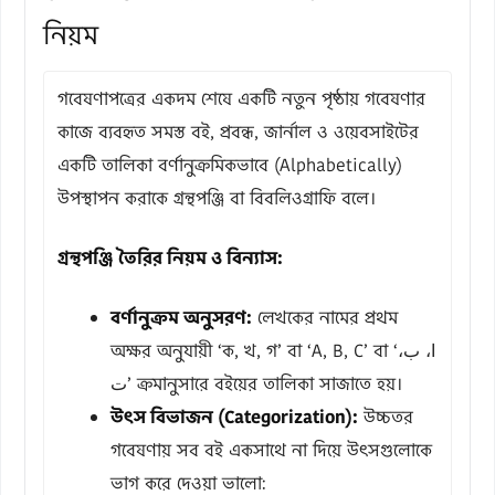
নিয়ম
গবেষণাপত্রের একদম শেষে একটি নতুন পৃষ্ঠায় গবেষণার
কাজে ব্যবহৃত সমস্ত বই, প্রবন্ধ, জার্নাল ও ওয়েবসাইটের
একটি তালিকা বর্ণানুক্রমিকভাবে (Alphabetically)
উপস্থাপন করাকে গ্রন্থপঞ্জি বা বিবলিওগ্রাফি বলে।
গ্রন্থপঞ্জি তৈরির নিয়ম ও বিন্যাস:
বর্ণানুক্রম অনুসরণ:
লেখকের নামের প্রথম
অক্ষর অনুযায়ী ‘ক, খ, গ’ বা ‘A, B, C’ বা ‘ا، ب،
ت’ ক্রমানুসারে বইয়ের তালিকা সাজাতে হয়।
উৎস বিভাজন (Categorization):
উচ্চতর
গবেষণায় সব বই একসাথে না দিয়ে উৎসগুলোকে
ভাগ করে দেওয়া ভালো: