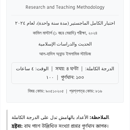
Research and Teaching Methodology
اختبار الكامل الماجستير (مدة سنة واحدة)، لعام ٢٠٢٤
কামিল মাস্টার্স (১ বছর মেয়াদি) পরীক্ষা, ২০২৪
الحديث والدراسات الإسلامية
আল-হাদিস অ্যান্ড ইসলামিক স্টাডিজ
الوقت: ٤ ساعات | সময়: ৪ ঘণ্টা | الدرجة الكاملة:
١٠٠ | পূর্ণমান: ১০০
বিষয় কোড: ৯০৫১০২০৫ | প্রশ্নপত্র কোড: ৮১৬
الأعداد بالهامش تدل على الدرجة الكاملة.
الملاحظة:
দ্রষ্টব্য:
বাম পাশে উল্লিখিত সংখ্যা প্রশ্নের পূর্ণমান জ্ঞাপক।