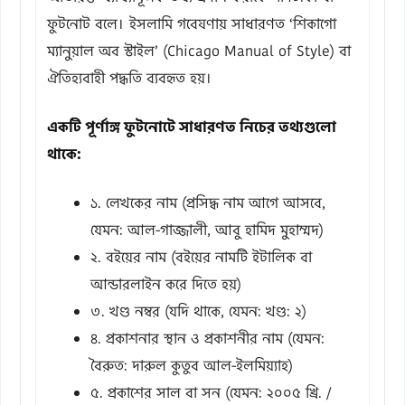
ফুটনোট বলে। ইসলামি গবেষণায় সাধারণত ‘শিকাগো
ম্যানুয়াল অব স্টাইল’ (Chicago Manual of Style) বা
ঐতিহ্যবাহী পদ্ধতি ব্যবহৃত হয়।
একটি পূর্ণাঙ্গ ফুটনোটে সাধারণত নিচের তথ্যগুলো
থাকে:
১. লেখকের নাম (প্রসিদ্ধ নাম আগে আসবে,
যেমন: আল-গাজ্জালী, আবু হামিদ মুহাম্মদ)
২. বইয়ের নাম (বইয়ের নামটি ইটালিক বা
আন্ডারলাইন করে দিতে হয়)
৩. খণ্ড নম্বর (যদি থাকে, যেমন: খণ্ড: ২)
৪. প্রকাশনার স্থান ও প্রকাশনীর নাম (যেমন:
বৈরুত: দারুল কুতুব আল-ইলমিয়্যাহ)
৫. প্রকাশের সাল বা সন (যেমন: ২০০৫ খ্রি. /