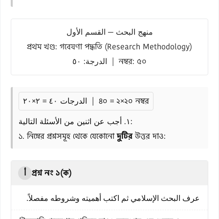
منهج البحث — القسم الأول
প্রথম খণ্ড: গবেষণা পদ্ধতি (Research Methodology)
الدرجة: ٥٠ | নম্বর: ৫০
الدرجات ٤٠ = ٢×٢٠ | ৪০ = ২×২০ নম্বর
١. أجب عن اثنين من الأسئلة التالية:
১. নিম্নের প্রশ্নসমূহ থেকে যেকোনো
দুটির
উত্তর দাও:
প্রশ্ন নং ১(ক)
أ
عرف البحث الإسلامي ثم اكتب أهميته وشروطه مفصلاً.