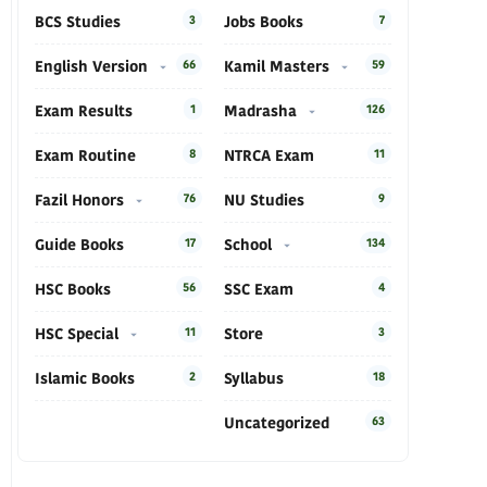
BCS Studies
3
Jobs Books
7
English Version
66
Kamil Masters
59
Exam Results
1
Madrasha
126
Exam Routine
8
NTRCA Exam
11
Fazil Honors
76
NU Studies
9
Guide Books
17
School
134
HSC Books
56
SSC Exam
4
HSC Special
11
Store
3
Islamic Books
2
Syllabus
18
Uncategorized
63