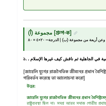
مجموعة (أ) [গ্রুপ-ক]
أربعة من مجموعة (ب) | الدرجة— ٢٠×٤ = ٨٠
১.
اسية في الجاهلية ثم ناقش كيف غيرها الإسلام
[জাহেলি যুগের রাজনৈতিক জীবনের প্রধান বৈশিষ
পরিবর্তন করেছে তা আলোচনা করো]
উত্তর:
জাহেলি যুগের রাজনৈতিক জীবনের প্রধান বৈশিষ্ট্যসম
রাষ্ট্রব্যবস্থা ছিল না। সমগ্র আরব সমাজ গোত্রীয় প্র