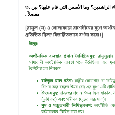
৩.
 الراشدين؟ وما الأسس التي قام عليها؟ بين
مفصلاً .
[রাসুল (স) ও খোলাফায়ে রাশেদীনের যুগে অর্থনৈত
প্রতিষ্ঠিত ছিল? বিস্তারিতভাবে বর্ণনা করো।]
উত্তর:
অর্থনৈতিক ব্যবস্থার প্রধান বৈশিষ্ট্যসমূহ:
রাসুলুল্লা
সাম্যবাদী অর্থনৈতিক ব্যবস্থা গড়ে উঠেছিল। এর মূ
বৈশিষ্ট্যগুলো নিম্নরূপ:
বাইতুল মাল গঠন:
রাষ্ট্রীয় কোষাগার বা ‘ব
বিশেষ করে হযরত উমর (রা)-এর যুগে এটি প্রাতি
উৎসসমূহ:
রাজস্বের প্রধান উৎস ছিল যাকাত, উ
(ভূমি কর) এবং গনীমত (যুদ্ধের লব্ধ মাল)।
সুদ ও মজুতদারী নিষিদ্ধকরণ:
অর্থনীতি থেক
কঠোরভাবে নিষিদ্ধ করা হয়।