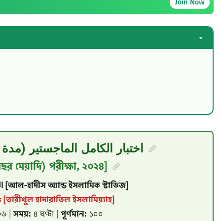
Join Now
اختبار الكامل الماجستير (مدة سن
 বছর মেয়াদি) পরীক্ষা, ২০২৪]
الحديث والدراسات الإسلامية [আল-হাদীস অ্যান্ড ইসলামিক স্টাডিজ]
تاريخ الحضارة الإسلامية [তারীখুল হাদারাতিল ইসলামিয়্যাহ]
৬ |
সময়:
৪ ঘণ্টা |
পূর্ণমান:
১০০