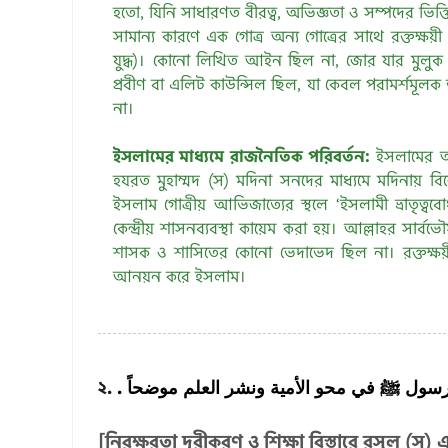
হতো, যিনি সাধারণত বীরত্ব, অভিজ্ঞতা ও সম্পদের ভিত্তি
সামান্য কারণে এক গোত্র অন্য গোত্রের সাথে রক্তক্ষয়ী
যুদ্ধ)। কোনো লিখিত আইন ছিল না, জোর যার মুলুক
প্রবীণ বা এলিট কাউন্সিল ছিল, যা কেবল পরামর্শমূলক
না।
ইসলামের মাধ্যমে রাজনৈতিক পরিবর্তন:
ইসলামের আগ
হযরত মুহাম্মদ (স) মদিনা সনদের মাধ্যমে মদিনায় বিশ্ব
ইসলাম গোত্রীয় আভিজাত্যের স্থলে ‘ইসলামী ভ্রাতৃত্ববো
কেন্দ্রীয় শাসনব্যবস্থা কায়েম করা হয়। আল্লাহর সার্ব
শাসক ও শাসিতের কোনো ভেদাভেদ ছিল না। রক্তক্ষয়ী 
আনয়ন করে ইসলাম।
২.
لرسول ﷺ في محو الأمية ونشر العلم موضحاً
[নিরক্ষরতা দূরীকরণ ও শিক্ষা বিস্তারে রসুল 