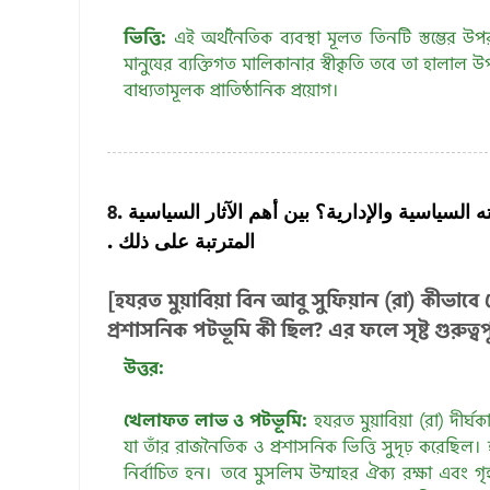
ভিত্তি:
এই অর্থনৈতিক ব্যবস্থা মূলত তিনটি স্তম্ভের উপ
মানুষের ব্যক্তিগত মালিকানার স্বীকৃতি তবে তা হালাল 
বাধ্যতামূলক প্রাতিষ্ঠানিক প্রয়োগ।
৪.
السياسية والإدارية؟ بين أهم الآثار السياسية
المترتبة على ذلك .
[হযরত মুয়াবিয়া বিন আবু সুফিয়ান (রা) কীভাব
প্রশাসনিক পটভূমি কী ছিল? এর ফলে সৃষ্ট গুরুত্ব
উত্তর:
খেলাফত লাভ ও পটভূমি:
হযরত মুয়াবিয়া (রা) দীর্ঘ
যা তাঁর রাজনৈতিক ও প্রশাসনিক ভিত্তি সুদৃঢ় করেছি
নির্বাচিত হন। তবে মুসলিম উম্মাহর ঐক্য রক্ষা এবং গ