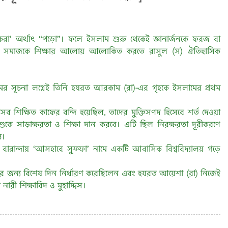
ইকরা’ অর্থাৎ “পড়ো”। ফলে ইসলাম শুরু থেকেই জ্ঞানার্জনকে ফরজ বা
ব সমাজকে শিক্ষার আলোয় আলোকিত করতে রাসুল (স) ঐতিহাসিক
ের সূচনা লগ্নেই তিনি হযরত আরকাম (রা)-এর গৃহকে ইসলামের প্রথম
যেসব শিক্ষিত কাফের বন্দি হয়েছিল, তাদের মুক্তিসণদ হিসেবে শর্ত দেওয়া
শুকে সাড়াক্ষরতা ও শিক্ষা দান করবে। এটি ছিল নিরক্ষরতা দূরীকরণে
ত।
ারান্দায় ‘আসহাবে সুফ্ফা’ নামে একটি আবাসিক বিশ্ববিদ্যালয় গড়ে
ষার জন্য বিশেষ দিন নির্ধারণ করেছিলেন এবং হযরত আয়েশা (রা) নিজেই
নারী শিক্ষাবিদ ও মুহাদ্দিস।