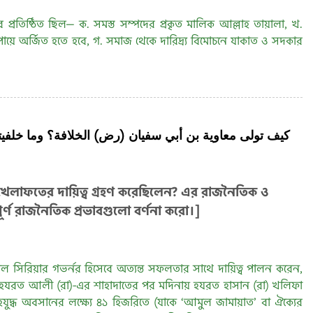
র প্রতিষ্ঠিত ছিল— ক. সমস্ত সম্পদের প্রকৃত মালিক আল্লাহ তায়ালা, খ.
উপায়ে অর্জিত হতে হবে, গ. সমাজ থেকে দারিদ্র্য বিমোচনে যাকাত ও সদকার
كيف تولى معاوية بن أبي سفيان (رض) الخلافة؟ وما خلفيته 
ে খেলাফতের দায়িত্ব গ্রহণ করেছিলেন? এর রাজনৈতিক ও
পূর্ণ রাজনৈতিক প্রভাবগুলো বর্ণনা করো।]
কাল সিরিয়ার গভর্নর হিসেবে অত্যন্ত সফলতার সাথে দায়িত্ব পালন করেন,
ল। হযরত আলী (রা)-এর শাহাদাতের পর মদিনায় হযরত হাসান (রা) খলিফা
ৃহযুদ্ধ অবসানের লক্ষ্যে ৪১ হিজরিতে (যাকে ‘আমুল জামায়াত’ বা ঐক্যের