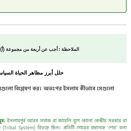
الملاحظة : أجب عن أربعة من مجموعة (أ) وعن 
حلل أبرز مظاهر الحياة السي .
্ট্যগুলো বিশ্লেষণ কর। অতঃপর ইসলাম কীভাবে সেগুলো
ূহ:
ইসলামপূর্ব আরব সমাজ বা জাহেলি যুগে কোনো কেন্দ্রীয় সরকার বা
থায় (Tribal System) বিভক্ত ছিল। প্রতিটি গোত্রের প্রধানকে ‘শেখ’ বলা