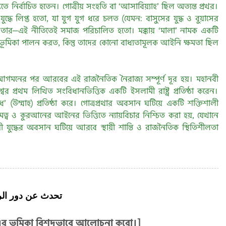
তে নির্বাচিত হতেন। গোত্রীয় সংহতি বা ‘আসাবিয়্যাহ’ ছিল অত্যন্ত প্রখর।
 যুদ্ধে লিপ্ত হতো, যা যুগ যুগ ধরে চলত (যেমন: বাসুসের যুদ্ধ ও বুয়াসের
 তার—এই নীতিতেই সমাজ পরিচালিত হতো। মক্কায় ‘মালা’ নামক একটি
 ভূমিকা পালন করত, কিন্তু তাদের কোনো বাধ্যতামূলক আইনি ক্ষমতা ছিল
মনের পর আরবের এই রাজনৈতিক নৈরাজ্য সম্পূর্ণ দূর হয়। মহানবী
ের প্রথম লিখিত সংবিধানভিত্তিক একটি ইসলামী রাষ্ট্র প্রতিষ্ঠা করেন।
ধ’ (উম্মাহ) প্রতিষ্ঠা করে। গোত্রপ্রথার অবসান ঘটিয়ে একটি শক্তিশালী
ভৌমত্ব ও কুরআনের আইনের ভিত্তিতে ন্যায়বিচার নিশ্চিত করা হয়, যেখানে
যুদ্ধের অবসান ঘটিয়ে আরবে স্থায়ী শান্তি ও রাজনৈতিক স্থিতিশীলতা
تحدث عن دور ا .
(স) এর ভূমিকা বিশদভাবে আলোচনা করো।]