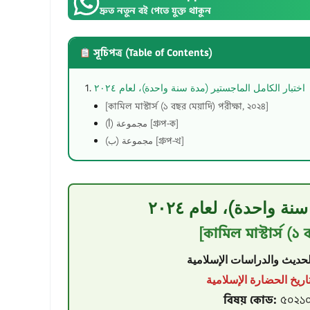
দ্রুত নতুন বই পেতে যুক্ত থাকুন
সূচিপত্র (Table of Contents)
اختبار الكامل الماجستير (مدة سنة واحدة)، لعام ٢٠٢٤
[কামিল মাস্টার্স (১ বছর মেয়াদি) পরীক্ষা, ২০২৪]
مجموعة (أ) [গ্রুপ-ক]
مجموعة (ب) [গ্রুপ-খ]
ة واحدة)، لعام ٢٠٢٤
[কামিল মাস্টার্স (১
বিষয় কোড:
৫০২১০