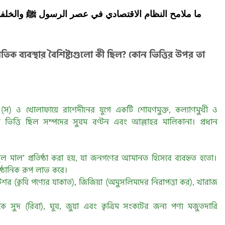
ما ملامح النظام الاقتصادي في عصر الرسول ﷺ والخلفاء
িক ব্যবস্থার বৈশিষ্ট্যগুলো কী ছিল? কোন ভিত্তির উপর তা
হ (স) ও খোলাফায়ে রাশেদীনের যুগে একটি শোষণমুক্ত, কল্যাণমুখী ও
ল ভিত্তি ছিল সম্পদের সুষম বণ্টন এবং আল্লাহর মালিকানা। প্রধান
াইতুল মাল’ প্রতিষ্ঠা করা হয়, যা জনগণের আমানত হিসেবে ব্যবহৃত হতো।
ষ্ঠানিক রূপ লাভ করে।
শর (কৃষি পণ্যের যাকাত), জিজিয়া (অমুসলিমদের নিরাপত্তা কর), খারাজ
ে সুদ (রিবা), ঘুষ, জুয়া এবং কৃত্রিম সংকটের জন্য পণ্য মজুতদারি