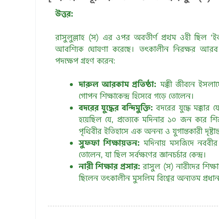
উত্তর:
রাসুলুল্লাহ (স) এর ওপর অবতীর্ণ প্রথম ওহী ছিল ‘
আবশ্যিক ঘোষণা করেছে। তৎকালীন নিরক্ষর আর
পদক্ষেপ গ্রহণ করেন:
দারুল আরকাম প্রতিষ্ঠা:
মক্কী জীবনে ইসলাম
গোপন শিক্ষাকেন্দ্র হিসেবে গড়ে তোলেন।
বদরের যুদ্ধের বন্দিমুক্তি:
বদরের যুদ্ধে মক্কার 
হয়েছিল যে, প্রত্যেকে মদিনার ১০ জন করে শি
পৃথিবীর ইতিহাসে এক অনন্য ও যুগান্তকারী দৃষ্টান্
সুফ্ফা শিক্ষায়তন:
মদিনায় মসজিদে নববীর ব
তোলেন, যা ছিল সর্বক্ষণের জ্ঞানচর্চার কেন্দ্র।
নারী শিক্ষার প্রসার:
রাসুল (স) নারীদের শিক্
ছিলেন তৎকালীন মুসলিম বিশ্বের অন্যতম প্রধান 