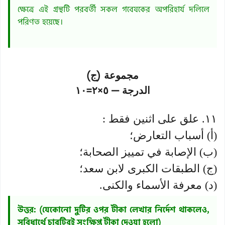
ক্ষেত্রে এই গ্রন্থটি পরবর্তী সকল গবেষকের অপরিহার্য দলিলে
পরিণত হয়েছে।
مجموعة (ج)
الدرجة — ٥×٢=١٠
١١. علق على اثنين فقط :
(أ) أسباب التعارض؛
(ب) الإصابة في تمييز الصحابة؛
(ج) الطبقات الكبرى لابن سعد؛
(د) معرفة الأسماء والكنى.
উত্তর: (যেকোনো দুটির ওপর টীকা লেখার নির্দেশ থাকলেও,
সুবিধার্থে চারটিরই সংক্ষিপ্ত টীকা দেওয়া হলো)