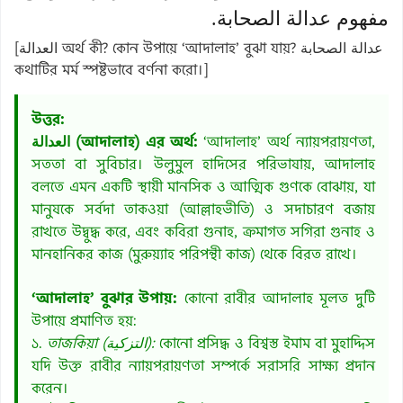
مفهوم عدالة الصحابة.
[العدالة অর্থ কী? কোন উপায়ে ‘আদালাহ’ বুঝা যায়? عدالة الصحابة
কথাটির মর্ম স্পষ্টভাবে বর্ণনা করো।]
উত্তর:
العدالة (আদালাহ) এর অর্থ:
‘আদালাহ’ অর্থ ন্যায়পরায়ণতা,
সততা বা সুবিচার। উলুমুল হাদিসের পরিভাষায়, আদালাহ
বলতে এমন একটি স্থায়ী মানসিক ও আত্মিক গুণকে বোঝায়, যা
মানুষকে সর্বদা তাকওয়া (আল্লাহভীতি) ও সদাচারণ বজায়
রাখতে উদ্বুদ্ধ করে, এবং কবিরা গুনাহ, ক্রমাগত সগিরা গুনাহ ও
মানহানিকর কাজ (মুরুয়্যাহ পরিপন্থী কাজ) থেকে বিরত রাখে।
‘আদালাহ’ বুঝার উপায়:
কোনো রাবীর আদালাহ মূলত দুটি
উপায়ে প্রমাণিত হয়:
১.
তাজকিয়া (التزكية):
কোনো প্রসিদ্ধ ও বিশ্বস্ত ইমাম বা মুহাদ্দিস
যদি উক্ত রাবীর ন্যায়পরায়ণতা সম্পর্কে সরাসরি সাক্ষ্য প্রদান
করেন।