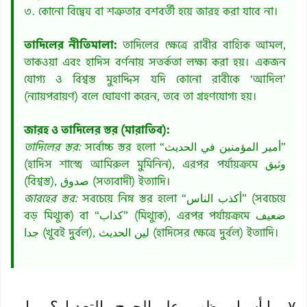
৩. কোনো বিদ্বেষ বা শত্রুতার বশবর্তী হয়ে জারহ করা যাবে না।
তাদিলের নীতিমালা:
তাদিলের ক্ষেত্রে রাবীর বাহ্যিক আমল,
তাকওয়া এবং হাদিস বর্ণনায় সতর্কতা লক্ষ্য করা হয়। একজন
যোগ্য ও বিশ্বস্ত মুহাদ্দিস যদি কোনো রাবীকে ‘আদিল’
(ন্যায়পরায়ণ) বলে ঘোষণা করেন, তবে তা গ্রহণযোগ্য হয়।
জারহ ও তাদিলের স্তর (মারাতিব):
তাদিলের স্তর:
সর্বোচ্চ স্তর হলো “أمير المؤمنين في الحديث”
(হাদিস শাস্ত্রে আমিরুল মুমিনিন), এরপর পর্যায়ক্রমে وثيق
(বিশ্বস্ত), صدوق (সত্যবাদী) ইত্যাদি।
জারহের স্তর:
সবচেয়ে নিম্ন স্তর হলো “أكذب الناس” (সবচেয়ে
বড় মিথ্যুক) বা “كذاب” (মিথ্যুক), এরপর পর্যায়ক্রমে ضعيف
جدا (খুবই দুর্বল), لين الحديث (হাদিসের ক্ষেত্রে দুর্বল) ইত্যাদি।
٧. ما أسباب ظهور علم الجرح والتعديل؟ وما