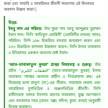
করো এবং সাহাবি ও তাবেয়িদের জীবনী গবেষণায় এই কিতাবের
অবদান উল্লেখ করো।]
উত্তর:
ইবনু সাদ এর পরিচয়:
তাঁর পুরো নাম আবু আব্দুল্লাহ মুহাম্মদ
ইবনে সাদ। তিনি ‘কাতিবুল ওয়াকিদী’ (ওয়াকিদীর লেখক) নামেও
পরিচিত। তিনি ১৬৮ হিজরিতে বসরায় জন্মগ্রহণ করেন এবং
২৩০ হিজরিতে বাগদাদে ইন্তেকাল করেন। তিনি ইলমে তাবাকাত
ও ইতিহাসের একজন অন্যতম শ্রেষ্ঠ ইমাম।
‘আত-তাবাকাতুল কুবরা’ গ্রন্থের বিষয়বস্তু ও গুরুত্ব:
তাঁর
রচিত “الطبقات الكبرى” (আত-তাবাকাতুল কুবরা) ইলমে
তাবাকাত শাস্ত্রের অন্যতম প্রাচীন ও নির্ভরযোগ্য গ্রন্থ। এর
বিষয়বস্তু হলো রাসুল (সা.)-এর সীরাত, সাহাবায়ে কেরাম এবং
তাবেয়িদের যুগভিত্তিক ও অঞ্চলভিত্তিক জীবনী। তিনি
রাবীদেরকে তাদের ইসলাম গ্রহণের সময়কাল, যুদ্ধে অংশগ্রহণ
এবং বসবাসের শহর (যেমন- মক্কা, মদিনা, কুফা, বসরা) অনুযায়ী
বিন্যস্ত করেছেন।