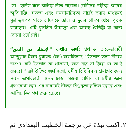
(সা.) হাদিস বলে চালিয়ে দিতে পারতো। রাবীদের পরিচয়, তাদের
স্মৃতিশক্তি, সততা এবং সমসাময়িকতা যাচাই করার মাধ্যমেই
মুহাদ্দিসগণ সহিহ হাদিসকে জাল ও দুর্বল হাদিস থেকে পৃথক
করেছেন। এটি মুসলিম উম্মাহর এক অনন্য বৈশিষ্ট্য যা অন্য
কোনো ধর্মে নেই।
“الإسناد من الدين” কথার অর্থ:
প্রখ্যাত তাবে-তাবেয়ী
আব্দুল্লাহ ইবনে মুবারক (রহ.) বলেছিলেন, “ইসনাদ হলো দীনের
অংশ। যদি ইসনাদ না থাকতো, তবে যার যা ইচ্ছা সে তা-ই
বলতো।” এই উক্তির অর্থ হলো, ধর্মীয় বিধিবিধান প্রমাণের জন্য
সনদ অপরিহার্য। সনদ ছাড়া কোনো হাদিস বা ধর্মীয় জ্ঞান
গ্রহণযোগ্য নয়। এর মাধ্যমেই দীনের বিশুদ্ধতা রক্ষিত হয়েছে এবং
জালিয়াতির পথ রুদ্ধ হয়েছে।
٢. اكتب نبذة عن ترجمة الخطيب البغدادي ثم