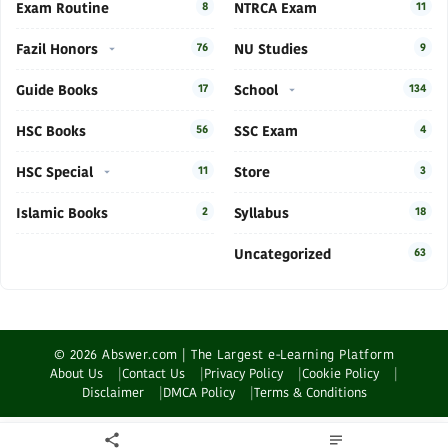
Exam Routine
8
NTRCA Exam
11
Fazil Honors
76
NU Studies
9
Guide Books
17
School
134
HSC Books
56
SSC Exam
4
HSC Special
11
Store
3
Islamic Books
2
Syllabus
18
Uncategorized
63
© 2026 Abswer.com | The Largest e-Learning Platform
About Us
Contact Us
Privacy Policy
Cookie Policy
Disclaimer
DMCA Policy
Terms & Conditions