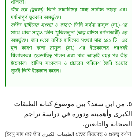
খলিফা।
তাঁর স্তর (ত্ববকা):
তিনি সাহাবিদের মধ্যে সর্বোচ্চ স্তরের এবং
মর্যাদাপূর্ণ ত্ববকার অন্তর্ভুক্ত।
বর্ণিত হাদিসের সংখ্যা ও কারণ:
তিনি সর্বদা রাসুল (সা.)-এর
সাথে থাকা সত্ত্বেও তিনি ‘মুকিললুন’ (অল্প হাদিস বর্ণনাকারী) এর
অন্তর্ভুক্ত। তাঁর থেকে বর্ণিত হাদিসের সংখ্যা মাত্র ১৪২ টি। এর
মূল কারণ হলো রাসুল (সা.) এর ইন্তেকালের পরপরই
খিলাফতের গুরুদায়িত্ব পালন এবং মাত্র আড়াই বছর পর তাঁর
ইন্তেকাল। হাদিস সংকলন ও প্রচারের পরিবেশ তৈরি হওয়ার
পূর্বেই তিনি ইন্তেকাল করেন।
٥. من ابن سعد؟ بين موضوع كتابه الطبقات
الكبرى وأهميته ودوره في دراسة تراجم
الصحابة والتابعين.
[ইবনু সাদ কে? তাঁর الطبقات الكبرى গ্রন্থের বিষয়বস্তু ও গুরুত্ব বর্ণনা