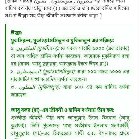
[হাদিস শাস্ত্রের مكثرون , متوسطون , مقلون এর পরিচয় দাও।
হাদিস বর্ণনায় আবু বকর (রা) এর স্তর ও তাঁর থেকে বর্ণিত হাদিসের
সংখ্যা উল্লেখসহ তাঁর জীবনী সংক্ষেপে বর্ণনা করো।]
উত্তর:
মুকসিরুন, মুতাওয়াসসিতুন ও মুকিললুন এর পরিচয়:
১.
المكثرون (মুকসিরুন):
যে সকল সাহাবি ১০০০ (এক হাজার)
বা তার অধিক হাদিস বর্ণনা করেছেন, তাদেরকে মুকসিরুন বলা
হয় (যেমন- আবু হুরায়রা, আব্দুল্লাহ ইবনে উমর রা.)।
২.
المتوسطون (মুতাওয়াসসিতুন):
যারা ১০০ থেকে ১০০০ এর
মাঝামাঝি সংখ্যক হাদিস বর্ণনা করেছেন।
৩.
المقلون (মুকিললুন):
যারা ১০০ এর কম হাদিস বর্ণনা
করেছেন।
আবু বকর (রা)-এর জীবনী ও হাদিস বর্ণনায় তাঁর স্তর:
সংক্ষিপ্ত জীবনী:
তাঁর নাম আব্দুল্লাহ ইবনে উসমান (আবু
কুহাফা)। তিনি পুরুষদের মধ্যে সর্বপ্রথম ইসলাম গ্রহণকারী,
রাসুলুল্লাহ (সা.)-এর হিজরতের সাথী এবং ইসলামের প্রথম