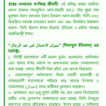
গ্রন্থের লেখকের সংক্ষিপ্ত জীবনী:
এই প্রসিদ্ধ গ্রন্থের রচয়িতা
হলেন হাফেজ শামসুদ্দিন আয-যাহাবী (রহ.)। তাঁর পুরো নাম
মুহাম্মদ ইবনে আহমাদ ইবনে উসমান আল-যাহাবী। তিনি ৬৭৩
হিজরিতে দামেস্কে জন্মগ্রহণ করেন এবং ৭৪৮ হিজরিতে ইন্তেকাল
করেন। তিনি ছিলেন ইলমে রিজাল, ইতিহাস ও হাদিস শাস্ত্রের
অপ্রতিদ্বন্দ্বী ইমাম।
“ميزان الاعتدال في نقد الرجال” (মিযানুল ইতিদাল) এর
বৈশিষ্ট্য:
১.
নির্দিষ্ট আলোচনা:
এটি কেবল দুর্বল, প্রত্যাখ্যাত, জালিয়াত
এবং যাদের উপর কোনো না কোনোভাবে জারহ (সমালোচনা)
করা হয়েছে, তাদের জীবনী নিয়ে রচিত এক অনন্য বিশ্বকোষ।
২.
ভারসাম্যপূর্ণ পর্যালোচনা:
ইমাম যাহাবী চরমপন্থী বা
খামখেয়ালী সমালোচনা পরিহার করে অত্যন্ত ইনসাফ ও
ভারসাম্যের (اعتدال) সাথে রাবীদের মূল্যায়ন করেছেন।
৩.
ব্যাপকতা:
এতে শুধু দুর্বল রাবীই নয়, বরং যেসব নির্ভরযোগ্য
রাবীর ওপর ভুলবশত সমালোচনা করা হয়েছে, তিনি উপযুক্ত
প্রমাণসহ তাদের প্রতিরক্ষাও করেছেন। ইলমে জারহ ও তাদিলের