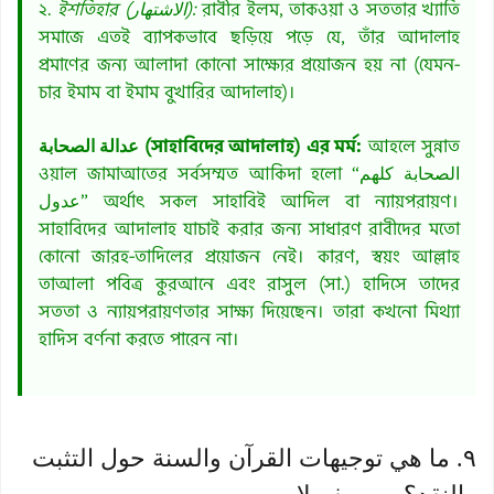
২.
ইশতিহার (الاشتهار):
রাবীর ইলম, তাকওয়া ও সততার খ্যাতি
সমাজে এতই ব্যাপকভাবে ছড়িয়ে পড়ে যে, তাঁর আদালাহ
প্রমাণের জন্য আলাদা কোনো সাক্ষ্যের প্রয়োজন হয় না (যেমন-
চার ইমাম বা ইমাম বুখারির আদালাহ)।
عدالة الصحابة (সাহাবিদের আদালাহ) এর মর্ম:
আহলে সুন্নাত
ওয়াল জামাআতের সর্বসম্মত আকিদা হলো “الصحابة كلهم
عدول” অর্থাৎ সকল সাহাবিই আদিল বা ন্যায়পরায়ণ।
সাহাবিদের আদালাহ যাচাই করার জন্য সাধারণ রাবীদের মতো
কোনো জারহ-তাদিলের প্রয়োজন নেই। কারণ, স্বয়ং আল্লাহ
তাআলা পবিত্র কুরআনে এবং রাসুল (সা.) হাদিসে তাদের
সততা ও ন্যায়পরায়ণতার সাক্ষ্য দিয়েছেন। তারা কখনো মিথ্যা
হাদিস বর্ণনা করতে পারেন না।
٩. ما هي توجيهات القرآن والسنة حول التثبت