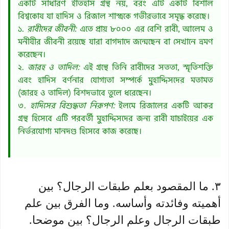
একটি সাধারণ ইতিহাস গ্রন্থ নয়, বরং এটি একটি বিশাল
বিশ্বকোষ যা হাদিস ও রিজাল শাস্ত্রকে গভীরভাবে সমৃদ্ধ করেছে।
১.
রাবীদের জীবনী:
এতে প্রায় ৮০০০ এর বেশি রাবী, আলেম ও
মনীষীর জীবনী রয়েছে যারা বাগদাদে জন্মেছেন বা সেখানে ভ্রমণ
করেছেন।
২.
জারহ ও তাদিল:
এই গ্রন্থে তিনি রাবীদের সততা, স্মৃতিশক্তি
এবং হাদিস বর্ণনার যোগ্যতা সম্পর্কে মুহাদ্দিসদের মতামত
(জারহ ও তাদিল) বিশদভাবে তুলে ধরেছেন।
৩.
হাদিসের বিশুদ্ধতা নিরূপণ:
ইলমে রিজালের একটি আকর
গ্রন্থ হিসেবে এটি পরবর্তী মুহাদ্দিসদের জন্য রাবী যাচাইয়ের এক
নির্ভরযোগ্য মানদণ্ড হিসেবে কাজ করেছে।
٣. ما المقصود بعلم طبقات الرجال؟ بين
أهميته وفائدته وأساسه. وما الفرق بين علم
طبقات الرجال وعلم الرجال؟ بين موضحا.