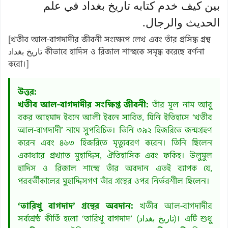
بين كيف خدم كتابه تاريخ بغداد في علم
الحديث والرجال.
[খতীব আল-বাগদাদীর জীবনী সংক্ষেপে লেখ এবং তাঁর প্রসিদ্ধ গ্রন্থ
تاريخ بغداد কীভাবে হাদিস ও রিজাল শাস্ত্রকে সমৃদ্ধ করেছে বর্ণনা
করো।]
উত্তর:
খতীব আল-বাগদাদীর সংক্ষিপ্ত জীবনী:
তাঁর মূল নাম আবু
বকর আহমাদ ইবনে আলী ইবনে সাবিত, যিনি ইতিহাসে ‘খতীব
আল-বাগদাদী’ নামে সুপরিচিত। তিনি ৩৯২ হিজরিতে জন্মগ্রহণ
করেন এবং ৪৬৩ হিজরিতে মৃত্যুবরণ করেন। তিনি ছিলেন
একাধারে প্রখ্যাত মুহাদ্দিস, ঐতিহাসিক এবং ফকিহ। উলুমুল
হাদিস ও রিজাল শাস্ত্রে তাঁর অবদান এতই ব্যাপক যে,
পরবর্তীকালের মুহাদ্দিসগণ তাঁর গ্রন্থের ওপর নির্ভরশীল ছিলেন।
‘তারিখু বাগদাদ’ গ্রন্থের অবদান:
খতীব আল-বাগদাদীর
সর্বশ্রেষ্ঠ কীর্তি হলো ‘তারিখু বাগদাদ’ (تاريخ بغداد)। এটি শুধু