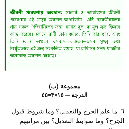
জীবনী গবেষণায় অবদান:
সাহাবি ও তাবেয়িদের জীবনী
গবেষণায় এই গ্রন্থের অবদান অপরিসীম। এটি পরবর্তীকালের
প্রায় সকল ঐতিহাসিকের জন্য ‘মাদার বুক’ বা মূল সূত্র হিসেবে
কাজ করেছে। কোনো রাবী কোন স্তরের, তিনি কার ছাত্র, এবং
তিনি কোন অঞ্চলে বসবাস করতেন—এসব সূক্ষ্ম তথ্য
নিখুঁতভাবে এই গ্রন্থে সংকলিত হয়েছে, যা হাদিসের সনদ যাচাইয়ে
অসামান্য অবদান রেখেছে।
مجموعة (ب)
الدرجة — ١٥×٣=٤٥
٦. ما علم الجرح والتعديل؟ وما شروط قبول
الجرح؟ وما ضوابط التعديل؟ بين مراتبهم