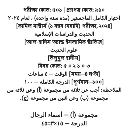
পরীক্ষা কোড: ৫০১ | প্রশ্নপত্র কোড: ৯১০
اختبار الكامل الماجستير (مدة سنة واحدة) ، لعام ٢٠٢٤
[কামিল মাস্টার্স (১ বছর মেয়াদি) পরীক্ষা, ২০২৪]
الحديث والدراسات الإسلامية
[আল-হাদিস অ্যান্ড ইসলামিক স্টাডিজ]
علوم الحديث
[উলুমুল হাদীস]
বিষয় কোড: ৫ ০ ২ ১ ০ ৩
الوقت — ٤ ساعات
[সময়—৪ ঘণ্টা]
الدرجة الكاملة — ١٠٠
[পূর্ণমান—১০০]
الملاحظة: أجب عن ثلاثة من مجموعة (أ) وعن ثلاثة من
مجموعة (ب) وعن اثنين من مجموعة (ج).
مجموعة (أ) — أسماء الرجال
الدرجة — ١٥×٣=٤٥