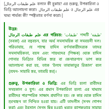
[علم طبقات الرجال বলতে কী বুঝায়? এর গুরুত্ব, উপকারিতা ও
ভিত্তি আলোচনা করো। علم طبقات الرجال ও علم الرجال এর
মধ্যে পার্থক্য কী? স্পষ্টভাবে বর্ণনা করো।]
উত্তর:
‘طبقات’ শব্দটি ‘طبقة’
علم طبقات الرجال এর পরিচয়:
(তবকা) এর বহুবচন, যার অর্থ সমসাময়িক বা সমবয়সী দল।
পরিভাষায়, যে শাস্ত্রে হাদিস বর্ণনাকারীদেরকে তাদের
সমসাময়িকতা, বয়স এবং শায়খদের (শিক্ষক) থেকে হাদিস
শোনার ভিত্তিতে বিভিন্ন স্তরে বা জেনারেশনে ভাগ করে
আলোচনা করা হয়, তাকে ‘ইলমে তাবাকাতুর রিজাল’ বলে
(যেমন- সাহাবি স্তর, তাবেয়ি স্তর)।
গুরুত্ব, উপকারিতা ও ভিত্তি:
এর ভিত্তি হলো রাবীদের
সময়কাল ও যুগ। এর প্রধান উপকারিতা হলো: এর মাধ্যমে
রাবীদের পারস্পরিক সাক্ষাৎ প্রমাণিত হয়। কে কার থেকে হাদিস
শুনেছেন তা নিশ্চিত হওয়া যায়। এটি তাদলীস (সনদ গোপন
করা) এবং ইরসাল (সনদ ছিন্ন হওয়া) ধরতে ব্যাপকভাবে সাহায্য