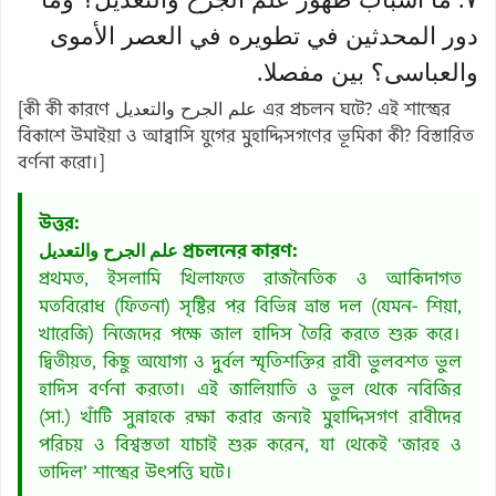
دور المحدثين في تطويره في العصر الأموى
والعباسى؟ بين مفصلا.
[কী কী কারণে علم الجرح والتعديل এর প্রচলন ঘটে? এই শাস্ত্রের
বিকাশে উমাইয়া ও আব্বাসি যুগের মুহাদ্দিসগণের ভূমিকা কী? বিস্তারিত
বর্ণনা করো।]
উত্তর:
علم الجرح والتعديل প্রচলনের কারণ:
প্রথমত, ইসলামি খিলাফতে রাজনৈতিক ও আকিদাগত
মতবিরোধ (ফিতনা) সৃষ্টির পর বিভিন্ন ভ্রান্ত দল (যেমন- শিয়া,
খারেজি) নিজেদের পক্ষে জাল হাদিস তৈরি করতে শুরু করে।
দ্বিতীয়ত, কিছু অযোগ্য ও দুর্বল স্মৃতিশক্তির রাবী ভুলবশত ভুল
হাদিস বর্ণনা করতো। এই জালিয়াতি ও ভুল থেকে নবিজির
(সা.) খাঁটি সুন্নাহকে রক্ষা করার জন্যই মুহাদ্দিসগণ রাবীদের
পরিচয় ও বিশ্বস্ততা যাচাই শুরু করেন, যা থেকেই ‘জারহ ও
তাদিল’ শাস্ত্রের উৎপত্তি ঘটে।