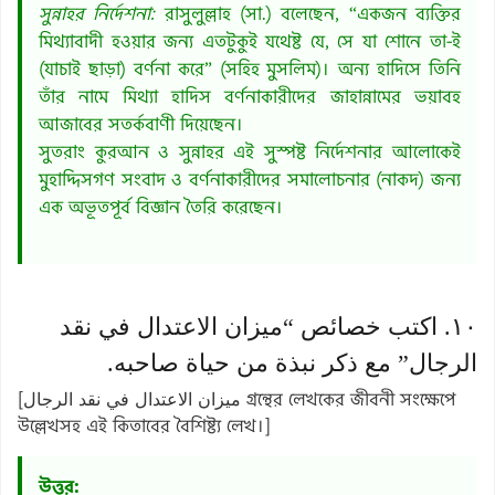
সুন্নাহর নির্দেশনা:
রাসুলুল্লাহ (সা.) বলেছেন, “একজন ব্যক্তির
মিথ্যাবাদী হওয়ার জন্য এতটুকুই যথেষ্ট যে, সে যা শোনে তা-ই
(যাচাই ছাড়া) বর্ণনা করে” (সহিহ মুসলিম)। অন্য হাদিসে তিনি
তাঁর নামে মিথ্যা হাদিস বর্ণনাকারীদের জাহান্নামের ভয়াবহ
আজাবের সতর্কবাণী দিয়েছেন।
সুতরাং কুরআন ও সুন্নাহর এই সুস্পষ্ট নির্দেশনার আলোকেই
মুহাদ্দিসগণ সংবাদ ও বর্ণনাকারীদের সমালোচনার (নাকদ) জন্য
এক অভূতপূর্ব বিজ্ঞান তৈরি করেছেন।
١٠. اكتب خصائص “ميزان الاعتدال في نقد
الرجال” مع ذكر نبذة من حياة صاحبه.
[ميزان الاعتدال في نقد الرجال গ্রন্থের লেখকের জীবনী সংক্ষেপে
উল্লেখসহ এই কিতাবের বৈশিষ্ট্য লেখ।]
উত্তর: