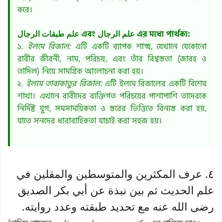
করে।
علم طبقات الرجال এবং علم الرجال এর মধ্যে পার্থক্য:
১.
ইলমে রিজাল:
এটি একটি ব্যাপক শাস্ত্র, যেখানে যেকোনো
রাবীর জীবনী, নাম, পরিচয়, এবং তাঁর বিশ্বস্ততা (জারহ ও
তাদিল) নিয়ে সামগ্রিক আলোচনা করা হয়।
২.
ইলমে তাবাকাতুর রিজাল:
এটি ইলমে রিজালের একটি বিশেষ
শাখা। এখানে রাবীদের ব্যক্তিগত পরিচয়ের পাশাপাশি তাদেরকে
নির্দিষ্ট যুগ, সমসাময়িকতা ও স্তরের ভিত্তিতে বিন্যস্ত করা হয়,
যাতে সনদের ধারাবাহিকতা যাচাই করা সহজ হয়।
٤. عرف المكثرين والمتوسطين والمقلين في
علم الحديث ثم بين نبذة عن أبي بكر الصديق
رضى الله عنه مع تحديد طبقته وعدد روايته.