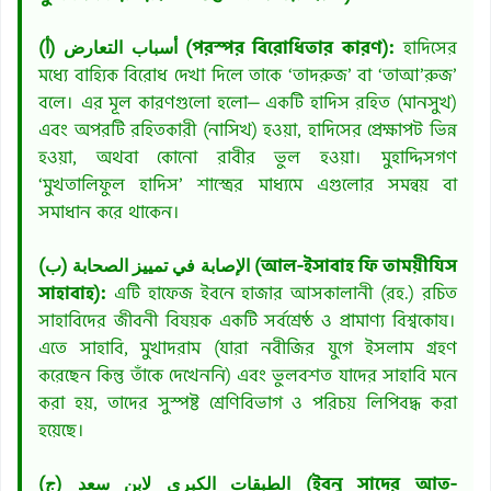
(أ) أسباب التعارض (পরস্পর বিরোধিতার কারণ):
হাদিসের
মধ্যে বাহ্যিক বিরোধ দেখা দিলে তাকে ‘তাদরুজ’ বা ‘তাআ’রুজ’
বলে। এর মূল কারণগুলো হলো— একটি হাদিস রহিত (মানসুখ)
এবং অপরটি রহিতকারী (নাসিখ) হওয়া, হাদিসের প্রেক্ষাপট ভিন্ন
হওয়া, অথবা কোনো রাবীর ভুল হওয়া। মুহাদ্দিসগণ
‘মুখতালিফুল হাদিস’ শাস্ত্রের মাধ্যমে এগুলোর সমন্বয় বা
সমাধান করে থাকেন।
(ب) الإصابة في تمييز الصحابة (আল-ইসাবাহ ফি তাময়ীযিস
সাহাবাহ):
এটি হাফেজ ইবনে হাজার আসকালানী (রহ.) রচিত
সাহাবিদের জীবনী বিষয়ক একটি সর্বশ্রেষ্ঠ ও প্রামাণ্য বিশ্বকোষ।
এতে সাহাবি, মুখাদরাম (যারা নবীজির যুগে ইসলাম গ্রহণ
করেছেন কিন্তু তাঁকে দেখেননি) এবং ভুলবশত যাদের সাহাবি মনে
করা হয়, তাদের সুস্পষ্ট শ্রেণিবিভাগ ও পরিচয় লিপিবদ্ধ করা
হয়েছে।
(ج) الطبقات الكبرى لابن سعد (ইবনু সাদের আত-