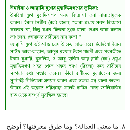
উমাইয়া ও আব্বাসি যুগের মুহাদ্দিসগণের ভূমিকা:
উমাইয়া যুগে মুহাদ্দিসগণ সনদ জিজ্ঞাসা করা বাধ্যতামূলক
করেন। ইবনে সিরীন (রহ.) বলেন, “তারা প্রথমে সনদ জিজ্ঞাসা
করতেন না, কিন্তু যখন ফিতনা শুরু হলো, তখন তারা বলতে
লাগলেন, তোমাদের রাবীদের নাম বলো।”
আব্বাসি যুগে এই শাস্ত্র চরম উৎকর্ষ লাভ করে। ইয়াহইয়া ইবনে
সাঈদ আল-কাত্তান, আব্দুর রহমান ইবনে মাহদী এবং পরবর্তীতে
ইমাম বুখারি, মুসলিম, ও আবু হাতিম আর-রাযী (রহ.) প্রমুখ
মুহাদ্দিসগণ শহর থেকে শহরে ভ্রমণ (রিহলা) করে রাবীদের
সম্পর্কে তথ্য সংগ্রহ করেন। তাঁরা রাবীদের মূল্যায়নের জন্য
সুনির্দিষ্ট নীতিমালা প্রণয়ন করেন এবং স্বতন্ত্র গ্রন্থ রচনা করেন।
তাঁদের এই অক্লান্ত পরিশ্রমের ফলেই হাদিস শাস্ত্র জালিয়াতির
হাত থেকে সম্পূর্ণ সুরক্ষিত হয়েছে।
٨. ما معنى العدالة؟ وما طرق معرفتها؟ أوضح