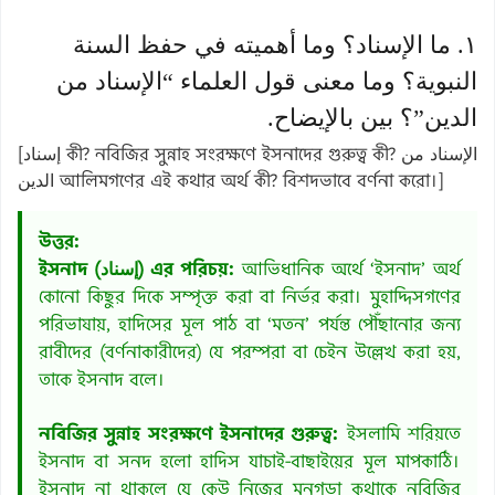
١. ما الإسناد؟ وما أهميته في حفظ السنة
النبوية؟ وما معنى قول العلماء “الإسناد من
الدين”؟ بين بالإيضاح.
[إسناد কী? নবিজির সুন্নাহ সংরক্ষণে ইসনাদের গুরুত্ব কী? الإسناد من
الدين আলিমগণের এই কথার অর্থ কী? বিশদভাবে বর্ণনা করো।]
উত্তর:
ইসনাদ (إسناد) এর পরিচয়:
আভিধানিক অর্থে ‘ইসনাদ’ অর্থ
কোনো কিছুর দিকে সম্পৃক্ত করা বা নির্ভর করা। মুহাদ্দিসগণের
পরিভাষায়, হাদিসের মূল পাঠ বা ‘মতন’ পর্যন্ত পৌঁছানোর জন্য
রাবীদের (বর্ণনাকারীদের) যে পরম্পরা বা চেইন উল্লেখ করা হয়,
তাকে ইসনাদ বলে।
নবিজির সুন্নাহ সংরক্ষণে ইসনাদের গুরুত্ব:
ইসলামি শরিয়তে
ইসনাদ বা সনদ হলো হাদিস যাচাই-বাছাইয়ের মূল মাপকাঠি।
ইসনাদ না থাকলে যে কেউ নিজের মনগড়া কথাকে নবিজির