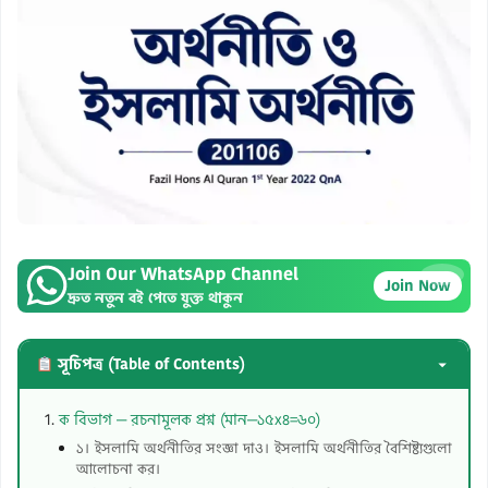
Join Our WhatsApp Channel
×
Join Now
দ্রুত নতুন বই পেতে যুক্ত থাকুন
সূচিপত্র (Table of Contents)
ক বিভাগ — রচনামূলক প্রশ্ন (মান—১৫x৪=৬০)
১। ইসলামি অর্থনীতির সংজ্ঞা দাও। ইসলামি অর্থনীতির বৈশিষ্ট্যগুলো
আলোচনা কর।