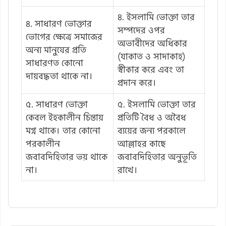
৪. ইসলামি ভোক্তা তার
৪. সাধারণ ভোক্তার
সম্পদের ওপর
ভোগের ক্ষেত্রে সমাজের
অভাবীদের অধিকার
অন্য মানুষের প্রতি
(যাকাত ও সাদাকাহ)
সাধারণত কোনো
স্বীকার করে এবং তা
দায়বদ্ধতা থাকে না।
প্রদান করে।
৫. সাধারণ ভোক্তা
৫. ইসলামি ভোক্তা তার
কেবল ইহকালীন চিন্তায়
প্রতিটি বৈধ ও অবৈধ
মগ্ন থাকে। তার কোনো
ব্যয়ের জন্য পরকালে
পরকালীন
আল্লাহর কাছে
জবাবদিহিতার ভয় থাকে
জবাবদিহিতার অনুভূতি
না।
রাখে।