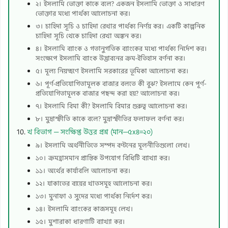
২। ইসলামি ভোক্তা কাকে বলে? একজন ইসলামি ভোক্তা ও সাধারণ
ভোক্তার মধ্যে পার্থক্য আলোচনা কর।
৩। চাহিদা সূচি ও চাহিদা রেখার পার্থক্য নির্ণয় কর। একটি কাল্পনিক
চাহিদা সূচি থেকে চাহিদা রেখা অঙ্কন কর।
৪। ইসলামি ব্যাংক ও গতানুগতিক ব্যাংকের মধ্যে পার্থক্য নির্দেশ কর।
সংক্ষেপে ইসলামি ব্যাংক উদ্ভাবনের ক্রম-ইতিহাস বর্ণনা কর।
৫। মূল্য নিয়ন্ত্রণে ইসলামি সরকারের ভূমিকা আলোচনা কর।
৬। পূর্ণ-প্রতিযোগিতামূলক বাজার বলতে কী বুঝ? ইসলামে কেন পূর্ণ-
প্রতিযোগিতামূলক বাজার পছন্দ করা হয়? আলোচনা কর।
৭। ইসলামি বিমা কী? ইসলামি বিমার গুরুত্ব আলোচনা কর।
৮। মুদ্রাস্ফীতি কাকে বলে? মুদ্রাস্ফীতির ফলাফল বর্ণনা কর।
খ বিভাগ — সংক্ষিপ্ত উত্তর প্রশ্ন (মান—৫x৪=২০)
৯। ইসলামি অর্থনীতিতে সম্পদ বণ্টনের মূলনীতিগুলো লেখ।
১০। ক্রমহ্রাসমান প্রান্তিক উপযোগ বিধিটি ব্যাখ্যা কর।
১১। অর্থের কার্যাবলি আলোচনা কর।
১২। যাকাতের ব্যয়ের খাতসমূহ আলোচনা কর।
১৩। মুনাফা ও সুদের মধ্যে পার্থক্য নির্দেশ কর।
১৪। ইসলামি ব্যাংকের কাজসমূহ লেখ।
১৫। মুশারাকা ধারণাটি ব্যাখ্যা কর।