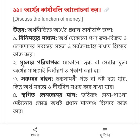
১১। অর্থের কার্যাবলি আলোচনা কর।
[Discuss the function of money.]
উত্তর:
অর্থনীতিতে অর্থের প্রধান কার্যাবলি হলো:
১.
বিনিময়ের মাধ্যম:
অর্থ যেকোনো পণ্য ক্রয়-বিক্রয় ও
লেনদেনের সবচেয়ে সহজ ও সর্বজনগ্রাহ্য মাধ্যম হিসেবে
কাজ করে।
২.
মূল্যের পরিমাপক:
যেকোনো দ্রব্য বা সেবার মূল্য
অর্থের মাধ্যমেই নির্ধারণ ও প্রকাশ করা হয়।
৩.
সঞ্চয়ের বাহন:
দ্রব্যসামগ্রী পচে বা নষ্ট হয়ে যায়,
কিন্তু অর্থ সহজে ও দীর্ঘদিন সঞ্চয় করে রাখা যায়।
৪.
স্থগিত লেনদেনের মান:
ভবিষ্যৎ দেনা-পাওনা
মেটানোর ক্ষেত্রে অর্থই প্রধান মানদণ্ড হিসেবে কাজ
করে।
১২। যাকাতের ব্যয়ের খাতসমূহ আলোচনা কর।
শেয়ার
সূচিপত্র