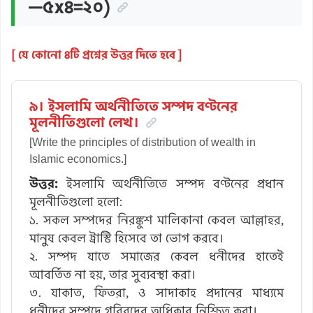
—৫x৪=২০)
[ যে কোনো ৪টি প্রশ্নের উত্তর দিতে হবে ]
৯। ইসলামি অর্থনীতিতে সম্পদ বণ্টনের
মূলনীতিগুলো লেখ।
[Write the principles of distribution of wealth in
Islamic economics.]
উত্তর:
ইসলামি অর্থনীতিতে সম্পদ বণ্টনের প্রধান
মূলনীতিগুলো হলো:
১. সকল সম্পদের নিরঙ্কুশ মালিকানা কেবল আল্লাহর,
মানুষ কেবল ট্রাস্টি হিসেবে তা ভোগ করবে।
২. সম্পদ যাতে সমাজের কেবল ধনীদের হাতেই
আবর্তিত না হয়, তার সুব্যবস্থা করা।
৩. যাকাত, ফিতরা, ও সাদাকাহ প্রদানের মাধ্যমে
ধনীদের সম্পদে গরিবদের অধিকার নিশ্চিত করা।