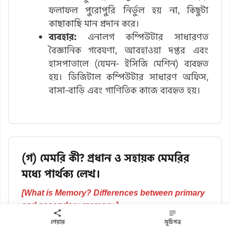
ফলাফল পুরোপুরি নির্ভুল হয় না, কিছুটা
কাছাকাছি মান প্রদান করে।
ব্যবহার:
এনালগ কম্পিউটার সাধারণত
বৈজ্ঞানিক গবেষণা, আবহাওয়া দপ্তর এবং
হাসপাতালে (যেমন- ইসিজি মেশিন) ব্যবহৃত
হয়। ডিজিটাল কম্পিউটার সাধারণ অফিস,
বাসা-বাড়ি এবং গাণিতিক কাজে ব্যবহৃত হয়।
(গ) মেমরি কী? প্রধান ও সহায়ক মেমরির
মধ্যে পার্থক্য লেখ।
[What is Memory? Differences between primary
and secondary memory.]
শেয়ার
সূচিপত্র
মেমরি:
কম্পিউটারের যে অংশে যাবতীয় ডেটা, নির্দেশ