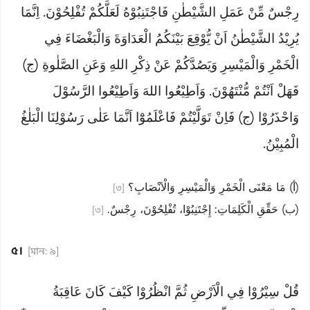
رِجْسٌ مِّنْ عَمَلِ الشَّيْطٰنِ فَاجْتَنِبُوْهُ لَعَلَّكُمْ تُفْلِحُوْنَ. اِنَّمَا
يُرِيْدُ الشَّيْطٰنُ اَنْ يُّوْقِعَ بَيْنَكُمُ الْعَدَاوَةَ وَالْبَغْضَاءَ فِي
الْخَمْرِ وَالْمَيْسِرِ وَيَصُدَّكُمْ عَنْ ذِكْرِ اللهِ وَعَنِ الصَّلٰوةِ (ج)
فَهَلْ اَنْتُمْ مُّنْتَهُوْنَ. وَاَطِيْعُوا اللهَ وَاَطِيْعُوا الرَّسُوْلَ
وَاحْذَرُوْا (ج) فَاِنْ تَوَلَّيْتُمْ فَاعْلَمُوْٓا اَنَّمَا عَلٰى رَسُوْلِنَا الْبَلٰغُ
الْمُبِيْنُ.
(أ) مَا مَعْنَى الْخَمْرِ وَالْمَيْسِرِ وَالْاَنْصَابِ؟
[৩]
(ب) حَقِّقِ الْكَلِمَاتِ: إِجْتَنِبُوْا، تُفْلِحُوْنَ، رِجْسٌ.
[৩]
৫।
[মান: ৯]
قُلْ سِيْرُوْا فِي الْاَرْضِ ثُمَّ انْظُرُوْا كَيْفَ كَانَ عَاقِبَةُ