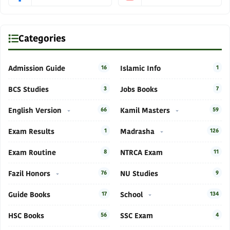
Categories
Admission Guide
16
Islamic Info
1
BCS Studies
3
Jobs Books
7
English Version
66
Kamil Masters
59
Exam Results
1
Madrasha
126
Exam Routine
8
NTRCA Exam
11
Fazil Honors
76
NU Studies
9
Guide Books
17
School
134
HSC Books
56
SSC Exam
4