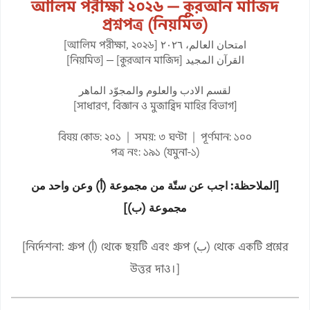
আলিম পরীক্ষা ২০২৬ — কুরআন মাজিদ
প্রশ্নপত্র (নিয়মিত)
امتحان العالم، ٢٠٢٦ [আলিম পরীক্ষা, ২০২৬]
القرآن المجيد [কুরআন মাজিদ] — [নিয়মিত]
لقسم الادب والعلوم والمجوّد الماهر
[সাধারণ, বিজ্ঞান ও মুজাব্বিদ মাহির বিভাগ]
বিষয় কোড: ২০১ | সময়: ৩ ঘণ্টা | পূর্ণমান: ১০০
পত্র নং: ১৯১ (যমুনা-১)
[الملاحظة: اجب عن ستّة من مجموعة (أ) وعن واحد من
مجموعة (ب)]
[নির্দেশনা: গ্রুপ (أ) থেকে ছয়টি এবং গ্রুপ (ب) থেকে একটি প্রশ্নের
উত্তর দাও।]