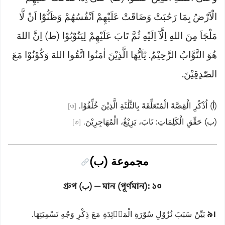
الْاَرْضُ بِمَا رَحُبَتْ وَضَاقَتْ عَلَيْهِمْ اَنْفُسُهُمْ وَظَنُّوْٓا اَنْ لَّا
مَلْجَاَ مِنَ اللهِ اِلَّآ اِلَيْهِ ثُمَّ تَابَ عَلَيْهِمْ لِيَتُوْبُوْا (ط) اِنَّ اللهَ
هُوَ التَّوَّابُ الرَّحِيْمُ. يٰٓاَيُّهَا الَّذِيْنَ اٰمَنُوا اتَّقُوا اللهَ وَكُوْنُوْا مَعَ
الصّٰدِقِيْنَ.
(أ) اُذْكُرِ الْقِصَّةَ الْمُتَعَلِّقَةَ بِالثَّلٰثَةِ الَّذِيْنَ خُلِّفُوْا.
[৩]
(ب) حَقِّقِ الْكَلِمَاتِ: تَابَ، يَزِيْغُ، الْمُهَاجِرِيْنَ.
[৩]
مجموعة (ب)
গ্রুপ (ب) — মান (পূর্ণমান): ১০
৯।
بَيِّنْ سَبَبَ نُزُوْلِ سُوْرَةِ الْمَاۤئِدَةِ مَعَ ذِكْرِ وَجْهِ تَسْمِيَتِهَا.