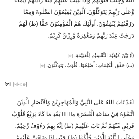
اللهُ وَجِلَتْ قُلُوْبُهُمْ وَاِذَا تُلِيَتْ عَلَيْهِمْ اٰيٰتُهٗ زَادَتْهُمْ اِيْمَانًا
وَّعَلٰى رَبِّهِمْ يَتَوَكَّلُوْنَ. اَلَّذِيْنَ يُقِيْمُوْنَ الصَّلٰوةَ وَمِمَّا
رَزَقْنٰهُمْ يُنْفِقُوْنَ. اُولٰٓئِكَ هُمُ الْمُؤْمِنُوْنَ حَقًّا (ط) لَهُمْ
دَرَجٰتٌ عِنْدَ رَبِّهِمْ وَمَغْفِرَةٌ وَّرِزْقٌ كَرِيْمٌ.
(أ) بَيِّنْ كَيْفِيَّةَ التَّقْسِيْمِ لِلْغَنِيْمَةِ.
[৩]
(ب) حَقِّقِ الْكَلِمَاتِ: أَصْلِحُوْا، قُلُوْبٌ، يَتَوَكَّلُوْنَ.
[৩]
৮।
[মান: ৯]
لَقَدْ تَابَ اللهُ عَلَى النَّبِيِّ وَالْمُهَاجِرِيْنَ وَالْاَنْصَارِ الَّذِيْنَ
اتَّبَعُوْهُ فِيْ سَاعَةِ الْعُسْرَةِ مِنْۢ بَعْدِ مَا كَادَ يَزِيْغُ قُلُوْبُ
فَرِيْقٍ مِّنْهُمْ ثُمَّ تَابَ عَلَيْهِمْ (ط) اِنَّهٗ بِهِمْ رَءُوْفٌ رَّحِيْمٌ.
وَعَلَى الثَّلٰثَةِ الَّذِيْنَ خُلِّفُوْا (ط) حَتّٰٓى اِذَا ضَاقَتْ عَلَيْهِمُ