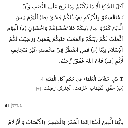
اَكَلَ السَّبُعُ اِلَّا مَا ذَكَّيْتُمْ وَمَا ذُبِحَ عَلَى النُّصُبِ وَاَنْ
تَسْتَقْسِمُوْا بِالْاَزْلَامِ (م) ذٰلِكُمْ فِسْقٌ (ط) اَلْيَوْمَ يَئِسَ
الَّذِيْنَ كَفَرُوْا مِنْ دِيْنِكُمْ فَلَا تَخْشَوْهُمْ وَاخْشَوْنِ (م) اَلْيَوْمَ
اَكْمَلْتُ لَكُمْ دِيْنَكُمْ وَاَتْمَمْتُ عَلَيْكُمْ نِعْمَتِيْ وَرَضِيْتُ لَكُمُ
الْاِسْلَامَ دِيْنًا (م) فَمَنِ اضْطُرَّ فِيْ مَخْمَصَةٍ غَيْرَ مُتَجَانِفٍ
لِّاِثْمٍ (ف) فَاِنَّ اللهَ غَفُوْرٌ رَّحِيْمٌ.
(أ) بَيِّنِ اخْتِلَافَ الْعُلَمَاءِ فِيْ حُكْمِ اَكْلِ الْمَيْتَةِ.
[৩]
(ب) حَقِّقِ الْكَلِمَاتِ: حُرِّمَتْ، الْخِنْزِيْرُ، رَضِيْتُ.
[৩]
৪।
[মান: ৯]
يٰٓاَيُّهَا الَّذِيْنَ اٰمَنُوْٓا اِنَّمَا الْخَمْرُ وَالْمَيْسِرُ وَالْاَنْصَابُ وَالْاَزْلَامُ