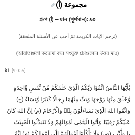
مجموعة (أ)
গ্রুপ (أ) — মান (পূর্ণমান): ৯০
(ترجم الآيات الكريمة ثمّ أجب عن الأسئلة الملحقة)
(আয়াতগুলো তরজমা করে সংযুক্ত প্রশ্নগুলোর উত্তর দাও)
১।
[মান: ৯]
يٰأَيُّهَا النَّاسُ اتَّقُوْا رَبَّكُمُ الَّذِيْ خَلَقَكُمْ مِّنْ نَّفْسٍ وَّاحِدَةٍ
وَّخَلَقَ مِنْهَا زَوْجَهَا وَبَثَّ مِنْهُمَا رِجَالًا كَثِيْرًا وَّنِسَاءً (ج)
وَاتَّقُوا اللهَ الَّذِيْ تَسَاءَلُوْنَ بِهٖ وَالْاَرْحَامَ (م) اِنَّ اللهَ كَانَ
عَلَيْكُمْ رَقِيْبًا. وَاٰتُوا الْيَتٰمٰى اَمْوَالَهُمْ وَلَا تَتَبَدَّلُوا الْخَبِيْثَ
بِالطَّيِّبِ (ص) وَلَا تَأْكُلُوْا اَمْوَالَهُمْ اِلٰٓى اَمْوَالِكُمْ (م) اِنَّهٗ