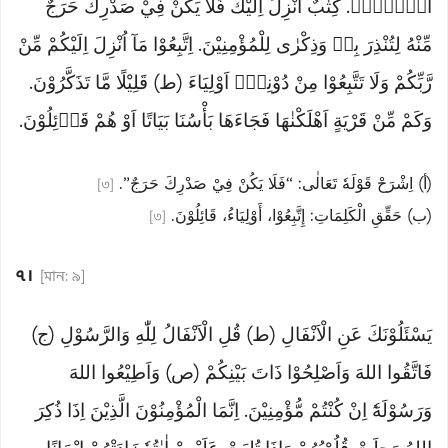
الۤمّۤصۤ. كِتٰبٌ اُنْزِلَ اِلَيْكَ فَلَا يَكُنْ فِيْ صَدْرِكَ حَرَجٌ
مِّنْهُ لِتُنْذِرَ بِهٖ وَذِكْرٰى لِلْمُؤْمِنِيْنَ. اِتَّبِعُوْا مَآ اُنْزِلَ اِلَيْكُمْ مِّنْ
رَّبِّكُمْ وَلَا تَتَّبِعُوْا مِنْ دُوْنِهٖٓ اَوْلِيَاءَ (ط) قَلِيْلًا مَّا تَذَكَّرُوْنَ.
وَكَمْ مِّنْ قَرْيَةٍ اَهْلَكْنٰهَا فَجَاءَهَا بَأْسُنَا بَيَاتًا اَوْ هُمْ قَاۤئِلُوْنَ.
(أ) اِشْرَحْ قَوْلَهٗ تَعَالٰى: “فَلَا يَكُنْ فِيْ صَدْرِكَ حَرَجٌ”.
[৩]
(ب) حَقِّقِ الْكَلِمَاتِ: إِتَّبِعُوْا، أَوْلِيَاءُ، قَائِلُوْنَ.
[৩]
৭।
[মান: ৯]
يَسْئَلُوْنَكَ عَنِ الْاَنْفَالِ (ط) قُلِ الْاَنْفَالُ لِلّٰهِ وَالرَّسُوْلِ (ج)
فَاتَّقُوا اللهَ وَاَصْلِحُوْا ذَاتَ بَيْنِكُمْ (ص) وَاَطِيْعُوا اللهَ
وَرَسُوْلَهٗٓ اِنْ كُنْتُمْ مُّؤْمِنِيْنَ. اِنَّمَا الْمُؤْمِنُوْنَ الَّذِيْنَ اِذَا ذُكِرَ