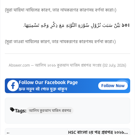
(সূরা মায়িদা নাযিলের কারণ, তার নামকরণের কারণসহ বর্ণনা করো।)
১০।
بَيِّنْ سَبَبَ نُزُوْلِ سُوْرَةِ التَّوْبَةِ مَعَ ذِكْرِ وَجْهِ تَسْمِيَتِهَا.
(সূরা তাওবা নাযিলের কারণ, তার নামকরণের কারণসহ বর্ণনা করো।)
Abswer.com — আলিম ২০২৬ কুরআন মাজিদ প্রশ্নপত্র সংগ্রহ (02 July, 2026)
Follow Our Facebook Page
×
Follow Now
দ্রুত নতুন বই পেতে যুক্ত থাকুন
Tags:
আলিম কুরআন মাজিদ প্রশ্নপত্র
←
HSC বাংলা ২য় পত্র প্রশ্নপত্র ২০২৬ (Set: ০৪) – Bangla 2nd Paper Question Solved