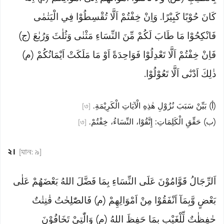
كَانَ حُوْبًا كَبِيْرًا. وَاِنْ خِفْتُمْ اَلَّا تُقْسِطُوْا فِي الْيَتٰمٰى
فَانْكِحُوْا مَا طَابَ لَكُمْ مِّنَ النِّسَاءِ مَثْنٰى وَثُلٰثَ وَرُبٰعَ (ج)
فَاِنْ خِفْتُمْ اَلَّا تَعْدِلُوْا فَوَاحِدَةً اَوْ مَا مَلَكَتْ اَيْمَانُكُمْ (م)
ذٰلِكَ اَدْنٰٓى اَلَّا تَعُوْلُوْا.
(أ) بَيِّنْ سَبَبَ نُزُوْلِ هٰذِهِ الْآيَاتِ الْكَرِيْمَةِ.
[৩]
(ب) حَقِّقِ الْكَلِمَاتِ: إِتَّقُوْا، النِّسَاءُ، خِفْتُمْ.
[৩]
২।
[মান: ৯]
اَلرِّجَالُ قَوَّامُوْنَ عَلَى النِّسَاءِ بِمَا فَضَّلَ اللهُ بَعْضَهُمْ عَلٰى
بَعْضٍ وَّبِمَآ اَنْفَقُوْا مِنْ اَمْوَالِهِمْ (م) فَالصّٰلِحٰتُ قٰنِتٰتٌ
حٰفِظٰتٌ لِّلْغَيْبِ بِمَا حَفِظَ اللهُ (م) وَالّٰتِيْ تَخَافُوْنَ