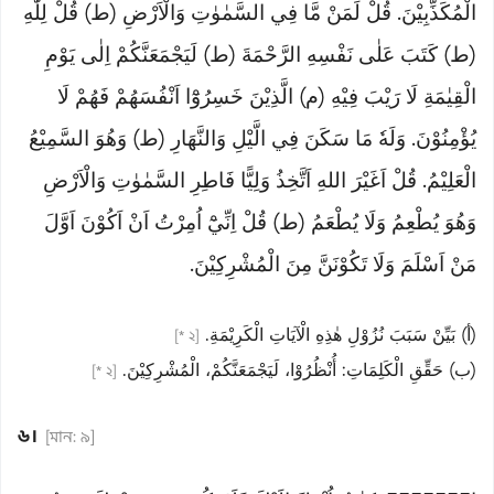
الْمُكَذِّبِيْنَ. قُلْ لِّمَنْ مَّا فِي السَّمٰوٰتِ وَالْاَرْضِ (ط) قُلْ لِلّٰهِ
(ط) كَتَبَ عَلٰى نَفْسِهِ الرَّحْمَةَ (ط) لَيَجْمَعَنَّكُمْ اِلٰى يَوْمِ
الْقِيٰمَةِ لَا رَيْبَ فِيْهِ (م) الَّذِيْنَ خَسِرُوْٓا اَنْفُسَهُمْ فَهُمْ لَا
يُؤْمِنُوْنَ. وَلَهٗ مَا سَكَنَ فِي الَّيْلِ وَالنَّهَارِ (ط) وَهُوَ السَّمِيْعُ
الْعَلِيْمُ. قُلْ اَغَيْرَ اللهِ اَتَّخِذُ وَلِيًّا فَاطِرِ السَّمٰوٰتِ وَالْاَرْضِ
وَهُوَ يُطْعِمُ وَلَا يُطْعَمُ (ط) قُلْ اِنِّيْٓ اُمِرْتُ اَنْ اَكُوْنَ اَوَّلَ
مَنْ اَسْلَمَ وَلَا تَكُوْنَنَّ مِنَ الْمُشْرِكِيْنَ.
(أ) بَيِّنْ سَبَبَ نُزُوْلِ هٰذِهِ الْآيَاتِ الْكَرِيْمَةِ.
[২ *]
(ب) حَقِّقِ الْكَلِمَاتِ: أُنْظُرُوْا، لَيَجْمَعَنَّكُمْ، الْمُشْرِكِيْنَ.
[২ *]
৬।
[মান: ৯]