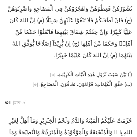
نُشُوْزَهُنَّ فَعِظُوْهُنَّ وَاهْجُرُوْهُنَّ فِي الْمَضَاجِعِ وَاضْرِبُوْهُنَّ
(ج) فَاِنْ اَطَعْنَكُمْ فَلَا تَبْغُوْا عَلَيْهِنَّ سَبِيْلًا (م) اِنَّ اللهَ كَانَ
عَلِيًّا كَبِيْرًا. وَاِنْ خِفْتُمْ شِقَاقَ بَيْنِهِمَا فَابْعَثُوْا حَكَمًا مِّنْ
اَهْلِهٖ وَحَكَمًا مِّنْ اَهْلِهَا (ج) اِنْ يُّرِيْدَآ اِصْلَاحًا يُّوَفِّقِ اللهُ
بَيْنَهُمَا (م) اِنَّ اللهَ كَانَ عَلِيْمًا خَبِيْرًا.
(أ) بَيِّنْ سَبَبَ نُزُوْلِ هٰذِهِ الْآيَاتِ الْكَرِيْمَةِ.
[৩]
(ب) حَقِّقِ الْكَلِمَاتِ: قَوَّامُوْنَ، تَخَافُوْنَ، الْمَضَاجِعُ.
[৩]
৩।
[মান: ৯]
حُرِّمَتْ عَلَيْكُمُ الْمَيْتَةُ وَالدَّمُ وَلَحْمُ الْخِنْزِيْرِ وَمَآ اُهِلَّ لِغَيْرِ
اللهِ بِهٖ وَالْمُنْخَنِقَةُ وَالْمَوْقُوْذَةُ وَالْمُتَرَدِّيَةُ وَالنَّطِيْحَةُ وَمَآ