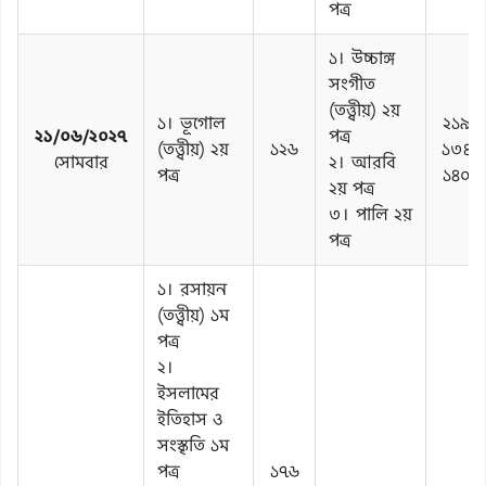
পত্র
১। উচ্চাঙ্গ
সংগীত
(তত্ত্বীয়) ২য়
১। ভূগোল
২১৯
২১/০৬/২০২৭
পত্র
(তত্ত্বীয়) ২য়
১২৬
১৩৪
সোমবার
২। আরবি
পত্র
১৪০
২য় পত্র
৩। পালি ২য়
পত্র
১। রসায়ন
(তত্ত্বীয়) ১ম
পত্র
২।
ইসলামের
ইতিহাস ও
সংস্কৃতি ১ম
পত্র
১৭৬