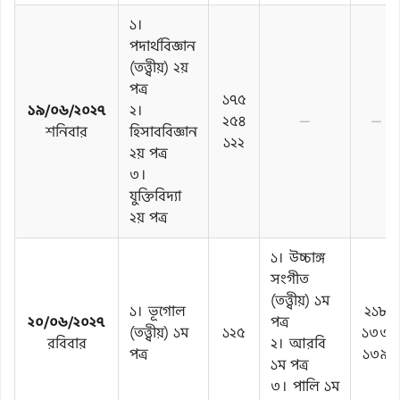
১।
পদার্থবিজ্ঞান
(তত্ত্বীয়) ২য়
পত্র
১৭৫
১৯/০৬/২০২৭
২।
২৫৪
—
—
শনিবার
হিসাববিজ্ঞান
১২২
২য় পত্র
৩।
যুক্তিবিদ্যা
২য় পত্র
১। উচ্চাঙ্গ
সংগীত
(তত্ত্বীয়) ১ম
১। ভূগোল
২১৮
২০/০৬/২০২৭
পত্র
(তত্ত্বীয়) ১ম
১২৫
১৩৩
রবিবার
২। আরবি
পত্র
১৩৯
১ম পত্র
৩। পালি ১ম