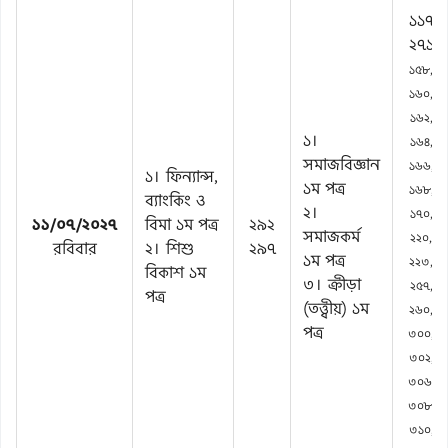
১১৭
২৭১
১৫৮,
১৬০,
১৬২,
১।
১৬৪,
সমাজবিজ্ঞান
১৬৬,
১। ফিন্যান্স,
১ম পত্র
১৬৮,
ব্যাংকিং ও
২।
১৭০,
১১/০৭/২০২৭
বিমা ১ম পত্র
২৯২
সমাজকর্ম
২২০,
রবিবার
২। শিশু
২৯৭
১ম পত্র
২২৩,
বিকাশ ১ম
৩। ক্রীড়া
২৫৭,
পত্র
(তত্ত্বীয়) ১ম
২৬০,
পত্র
৩০০,
৩০২,
৩০৬,
৩০৮,
৩১০,