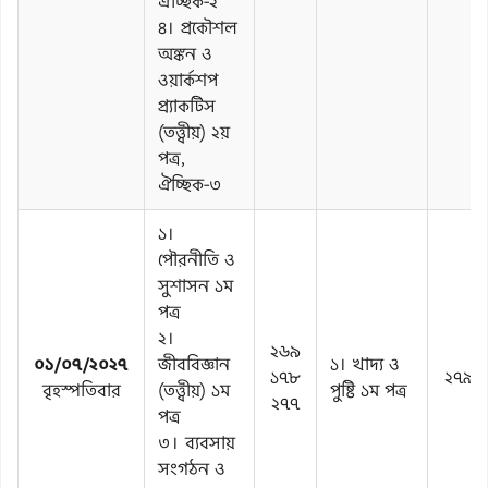
ঐচ্ছিক-২
৪। প্রকৌশল
অঙ্কন ও
ওয়ার্কশপ
প্র্যাকটিস
(তত্ত্বীয়) ২য়
পত্র,
ঐচ্ছিক-৩
১।
পৌরনীতি ও
সুশাসন ১ম
পত্র
২।
২৬৯
০১/০৭/২০২৭
জীববিজ্ঞান
১। খাদ্য ও
১৭৮
২৭৯
বৃহস্পতিবার
(তত্ত্বীয়) ১ম
পুষ্টি ১ম পত্র
২৭৭
পত্র
৩। ব্যবসায়
সংগঠন ও