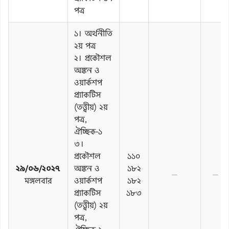
পত্র
১। অর্থনীতি
২য় পত্র
২। প্রকৌশল
অঙ্কন ও
ওয়ার্কশপ
প্র্যাকটিস
(তত্ত্বীয়) ২য়
পত্র,
ঐচ্ছিক-১
৩।
প্রকৌশল
১১০
২৯/০৬/২০২৭
অঙ্কন ও
১৮২
—
—
মঙ্গলবার
ওয়ার্কশপ
১৮২
প্র্যাকটিস
১৮৩
(তত্ত্বীয়) ২য়
পত্র,