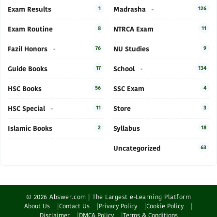
Exam Results
1
Madrasha
126
Exam Routine
8
NTRCA Exam
11
Fazil Honors
76
NU Studies
9
Guide Books
17
School
134
HSC Books
56
SSC Exam
4
HSC Special
11
Store
3
Islamic Books
2
Syllabus
18
Uncategorized
63
© 2026 Abswer.com | The Largest e-Learning Platform
About Us
Contact Us
Privacy Policy
Cookie Policy
Disclaimer
DMCA Policy
Terms & Conditions