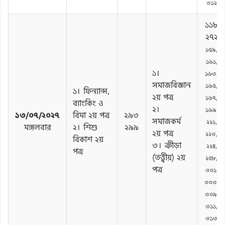
৩১২
১১৮
২৭২
১৫৯,
১৬১,
১।
১৬৩,
সমাজবিজ্ঞান
১৬৫,
১। ফিন্যান্স,
২য় পত্র
১৬৭,
ব্যাংকিং ও
২।
১৬৯,
১৩/০৭/২০২৭
বিমা ২য় পত্র
২৯৩
সমাজকর্ম
২২১,
মঙ্গলবার
২। শিশু
২৯৯
২য় পত্র
২২৩,
বিকাশ ২য়
৩। ক্রীড়া
২২৪,
পত্র
(তত্ত্বীয়) ২য়
২৫৮,
পত্র
৩০১,
৩০৩,
৩০৯,
৩১১,
৩১৩