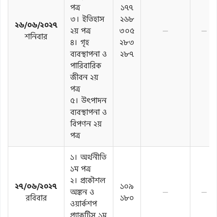
পত্র
১৭৭
৩। ইতিহাস
২৬৮
২৬/০৬/২০২৭
২য় পত্র
৩০৫
—
—
শনিবার
৪। গৃহ
২৮৩
ব্যবস্থাপনা ও
২৮৭
পারিবারিক
জীবন ২য়
পত্র
৫। উৎপাদন
ব্যবস্থাপনা ও
বিপণন ২য়
পত্র
১। অর্থনীতি
১ম পত্র
২। প্রকৌশল
২৭/০৬/২০২৭
১০৯
অঙ্কন ও
—
—
রবিবার
১৮০
ওয়ার্কশপ
প্র্যাকটিস ১ম