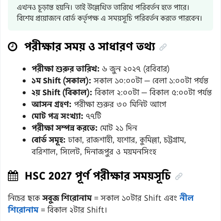
এখনও চূড়ান্ত হয়নি। তাই উল্লেখিত তারিখে পরিবর্তন হতে পারে।
বিশেষ প্রয়োজনে বোর্ড কর্তৃপক্ষ এ সময়সূচি পরিবর্তন করতে পারবেন।
পরীক্ষার সময় ও সাধারণ তথ্য
পরীক্ষা শুরুর তারিখ:
৬ জুন ২০২৭ (রবিবার)
১ম Shift (সকাল):
সকাল ১০:০০টা — বেলা ১:০০টা পর্যন্ত
২য় Shift (বিকাল):
বিকাল ২:০০টা — বিকাল ৫:০০টা পর্যন্ত
আসন গ্রহণ:
পরীক্ষা শুরুর ৩০ মিনিট আগে
মোট পত্র সংখ্যা:
৭৭টি
পরীক্ষা সম্পন্ন করতে:
মোট ২১ দিন
বোর্ড সমূহ:
ঢাকা, রাজশাহী, যশোর, কুমিল্লা, চট্টগ্রাম,
বরিশাল, সিলেট, দিনাজপুর ও ময়মনসিংহ
HSC 2027 পূর্ণ পরীক্ষার সময়সূচি
নিচের ছকে
সবুজ শিরোনাম
= সকাল ১০টার Shift এবং
নীল
শিরোনাম
= বিকাল ২টার Shift।