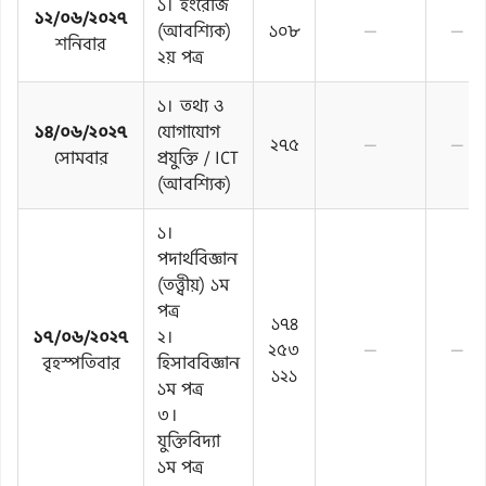
১। ইংরেজি
১২/০৬/২০২৭
(আবশ্যিক)
১০৮
—
—
শনিবার
২য় পত্র
১। তথ্য ও
১৪/০৬/২০২৭
যোগাযোগ
২৭৫
—
—
সোমবার
প্রযুক্তি / ICT
(আবশ্যিক)
১।
পদার্থবিজ্ঞান
(তত্ত্বীয়) ১ম
পত্র
১৭৪
১৭/০৬/২০২৭
২।
২৫৩
—
—
বৃহস্পতিবার
হিসাববিজ্ঞান
১২১
১ম পত্র
৩।
যুক্তিবিদ্যা
১ম পত্র