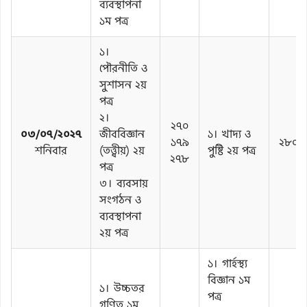
ব্যবস্থাপনা
১ম পত্র
১।
পৌরনীতি ও
সুশাসন ২য়
পত্র
২।
২৭০
০৩/০৭/২০২৭
জীববিজ্ঞান
১। খাদ্য ও
১৭৯
২৮০
শনিবার
(তত্ত্বীয়) ২য়
পুষ্টি ২য় পত্র
২৭৮
পত্র
৩। ব্যবসায়
সংগঠন ও
ব্যবস্থাপনা
২য় পত্র
১। গার্হস্থ্য
বিজ্ঞান ১ম
১। উচ্চতর
পত্র
গণিত ১ম