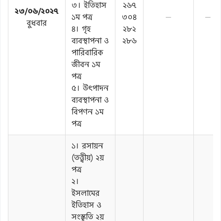
৩। ইতিহাস
২৬৭
২৩/০৬/২০২৭
১ম পত্র
৩০৪
—
—
বুধবার
৪। গৃহ
২৮২
ব্যবস্থাপনা ও
২৮৬
পারিবারিক
জীবন ১ম
পত্র
৫। উৎপাদন
ব্যবস্থাপনা ও
বিপণন ১ম
পত্র
১। রসায়ন
(তত্ত্বীয়) ২য়
পত্র
২।
ইসলামের
ইতিহাস ও
সংস্কৃতি ২য়