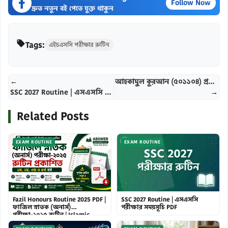
Follow Now
দ্রুত নতুন বই পেতে যুক্ত থাকুন
Tags:
এইচএসসি পরীক্ষার রুটিন
←
আহকামুল কুরআন (৫০১১০৪) প্রশ্ন ও সমাধান – কামিল মাস্টার্স (তাফসির) পরীক্ষা ২০২৪ | Ahkamul Quran (501104) QnA – Kamil Tafsir 2024
SSC 2027 Routine | এসএসসি পরীক্ষার সময়সূচি PDF
→
Related Posts
EXAM ROUTINE
EXAM ROUTINE
SSC 2027 Routine | এসএসসি
Fazil Honours Routine 2025 PDF |
পরীক্ষার সময়সূচি PDF
ফাজিল স্নাতক (অনার্স)
পরীক্ষা-২০২৫ রুটিন | Islamic
Arabic University